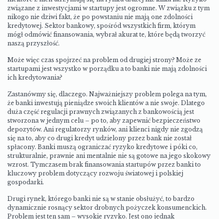
związane z inwestycjami w startupy jest ogromne. W związku z tym
nikogo nie dziwi fakt, że po powstaniu nie mają one zdolności
kredytowej. Sektor bankowy, spośród wszystkich firm, którym
mógł odmówić finansowania, wybrał akurat te, które będą tworzyć
naszą przyszłość.
Może więc czas spojrzeć na problem od drugiej strony? Może ze
startupami jest wszystko w porządku a to banki nie mają zdolności
ich kredytowania?
Zastanówmy się, dlaczego. Najważniejszy problem polega na tym,
że banki inwestują pieniądze swoich klientów a nie swoje. Dlatego
duża część regulacji prawnych związanych z bankowością jest
stworzona w jednym celu – po to, aby zapewnić bezpieczeństwo
depozytów. Ani regulatorzy rynków, ani klienci nigdy nie zgodzą
się na to, aby co drugi kredyt udzielony przez bank nie został
spłacony. Banki muszą ograniczać ryzyko kredytowe i póki co,
strukturalnie, prawnie ani mentalnie nie są gotowe na jego skokowy
wzrost. Tymczasem brak finansowania startupów przez banki to
kluczowy problem dotyczący rozwoju światowej i polskiej
gospodarki.
Drugi rynek, którego banki nie są w stanie obsłużyć, to bardzo
dynamicznie rosnący sektor drobnych pożyczek konsumenckich.
Problem jest ten sam – wysokie ryzyko. Jest ono jednak