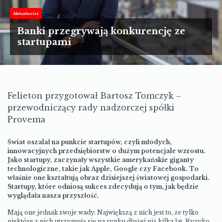
TURYSTYKA
Aktualności
MOTORYZACJA
Banki przegrywają konkurencję ze
startupami
LIFESTYLE
KULTURA
Felieton przygotował
Bartosz
Tomczyk
–
przewodniczący rady nadzorczej spółki
Provema
Świat oszalał na punkcie startupów, czyli młodych,
innowacyjnych przedsiębiorstw o dużym potencjale wzrostu.
Jako startupy, zaczynały wszystkie amerykańskie giganty
technologiczne, takie jak Apple, Google czy Facebook. To
właśnie one kształtują obraz dzisiejszej światowej gospodarki.
Startupy, które odniosą sukces zdecydują o tym, jak będzie
wyglądała nasza przyszłość.
Mają one jednak swoje wady. Największą z nich jest to, że tylko
niektóre z nich utrzymują się na rynku dłużej niż kilka lat. Ryzyko