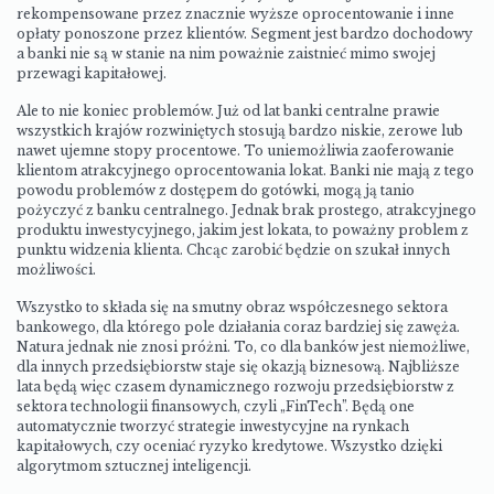
rekompensowane przez znacznie wyższe oprocentowanie i inne
opłaty ponoszone przez klientów. Segment jest bardzo dochodowy
a banki nie są w stanie na nim poważnie zaistnieć mimo swojej
przewagi kapitałowej.
Ale to nie koniec problemów. Już od lat banki centralne prawie
wszystkich krajów rozwiniętych stosują bardzo niskie, zerowe lub
nawet ujemne stopy procentowe. To uniemożliwia zaoferowanie
klientom atrakcyjnego oprocentowania lokat. Banki nie mają z tego
powodu problemów z dostępem do gotówki, mogą ją tanio
pożyczyć z banku centralnego. Jednak brak prostego, atrakcyjnego
produktu inwestycyjnego, jakim jest lokata, to poważny problem z
punktu widzenia klienta. Chcąc zarobić będzie on szukał innych
możliwości.
Wszystko to składa się na smutny obraz współczesnego sektora
bankowego, dla którego pole działania coraz bardziej się zawęża.
Natura jednak nie znosi próżni. To, co dla banków jest niemożliwe,
dla innych przedsiębiorstw staje się okazją biznesową. Najbliższe
lata będą więc czasem dynamicznego rozwoju przedsiębiorstw z
sektora technologii finansowych, czyli „FinTech”. Będą one
automatycznie tworzyć strategie inwestycyjne na rynkach
kapitałowych, czy oceniać ryzyko kredytowe. Wszystko dzięki
algorytmom sztucznej inteligencji.