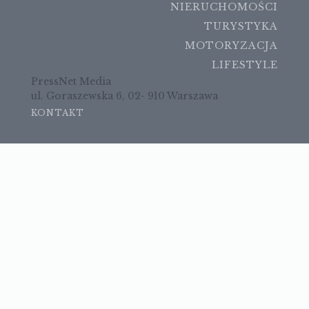
NIERUCHOMOŚCI
TURYSTYKA
MOTORYZACJA
LIFESTYLE
PressNet Media
ul. Goraszewska 6, 02- 910 Warszawa
KONTAKT