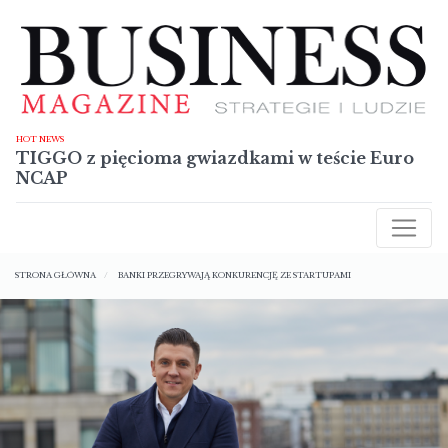
Przejdź
do
treści
HOT NEWS
TIGGO z pięcioma gwiazdkami w teście Euro
NCAP
AKTUALNOŚCI
Ścieżka
RAPORTY
STRONA GŁÓWNA
BANKI PRZEGRYWAJĄ KONKURENCJĘ ZE STARTUPAMI
nawigacyjna
TECHNOLOGIE
SYLWETKI
NIERUCHOMOŚCI