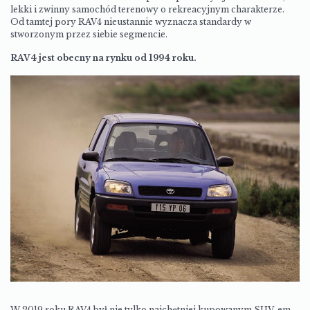
lekki i zwinny samochód terenowy o rekreacyjnym charakterze.
Od tamtej pory RAV4 nieustannie wyznacza standardy w
stworzonym przez siebie segmencie.
RAV4 jest obecny na rynku od 1994 roku.
W 2019 roku RAV4 był nie tylko najchętniej kupowanym SUV-em