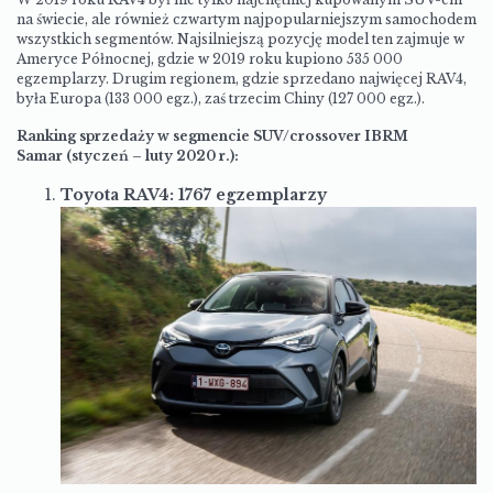
na świecie, ale również czwartym najpopularniejszym samochodem
wszystkich segmentów. Najsilniejszą pozycję model ten zajmuje w
Ameryce Północnej, gdzie w 2019 roku kupiono 535 000
egzemplarzy. Drugim regionem, gdzie sprzedano najwięcej RAV4,
była Europa (133 000 egz.), zaś trzecim Chiny (127 000 egz.).
Ranking sprzedaży w segmencie SUV/crossover
IBRM
Samar
(styczeń – luty 2020 r.):
Toyota RAV4: 1767 egzemplarzy