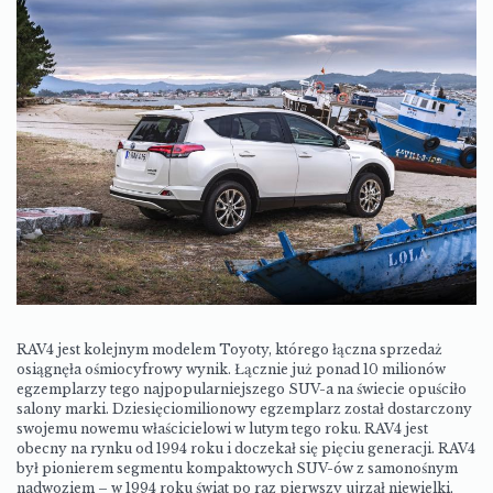
RAV4 jest kolejnym modelem Toyoty, którego łączna sprzedaż
osiągnęła ośmiocyfrowy wynik. Łącznie już ponad 10 milionów
egzemplarzy tego najpopularniejszego SUV-a na świecie opuściło
salony marki. Dziesięciomilionowy egzemplarz został dostarczony
swojemu nowemu właścicielowi w lutym tego roku. RAV4 jest
obecny na rynku od 1994 roku i doczekał się pięciu generacji. RAV4
był pionierem segmentu kompaktowych SUV-ów z samonośnym
nadwoziem – w 1994 roku świat po raz pierwszy ujrzał niewielki,