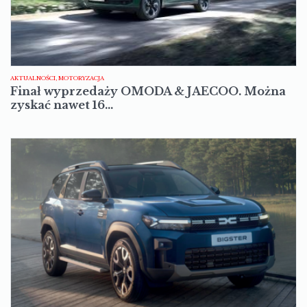
AKTUALNOŚCI, MOTORYZACJA
Finał wyprzedaży OMODA & JAECOO. Można
zyskać nawet 16…