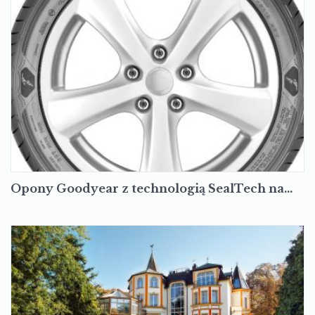
Opony Goodyear z technologią SealTech na…