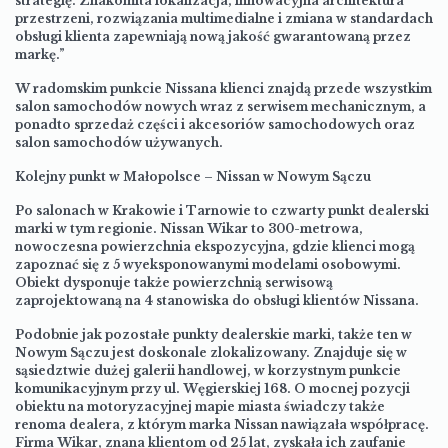
strategię. Znakomita lokalizacja, innowacyjna architektura
przestrzeni, rozwiązania multimedialne i zmiana w standardach
obsługi klienta zapewniają nową jakość gwarantowaną przez
markę.”
W radomskim punkcie Nissana klienci znajdą przede wszystkim
salon samochodów nowych wraz z serwisem mechanicznym, a
ponadto sprzedaż części i akcesoriów samochodowych oraz
salon samochodów używanych.
Kolejny punkt w Małopolsce – Nissan w Nowym Sączu
Po salonach w Krakowie i Tarnowie to czwarty punkt dealerski
marki w tym regionie. Nissan Wikar to 300-metrowa,
nowoczesna powierzchnia ekspozycyjna, gdzie klienci mogą
zapoznać się z 5 wyeksponowanymi modelami osobowymi.
Obiekt dysponuje także powierzchnią serwisową
zaprojektowaną na 4 stanowiska do obsługi klientów Nissana.
Podobnie jak pozostałe punkty dealerskie marki, także ten w
Nowym Sączu jest doskonale zlokalizowany. Znajduje się w
sąsiedztwie dużej galerii handlowej, w korzystnym punkcie
komunikacyjnym przy ul. Węgierskiej 168. O mocnej pozycji
obiektu na motoryzacyjnej mapie miasta świadczy także
renoma dealera, z którym marka Nissan nawiązała współpracę.
Firma Wikar, znana klientom od 25 lat, zyskała ich zaufanie