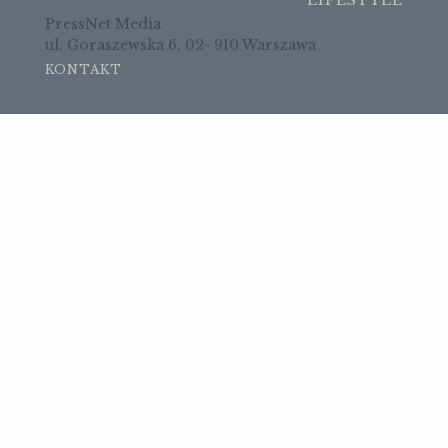
LIFESTYLE
PressNet Media
ul. Goraszewska 6, 02- 910 Warszawa
KONTAKT