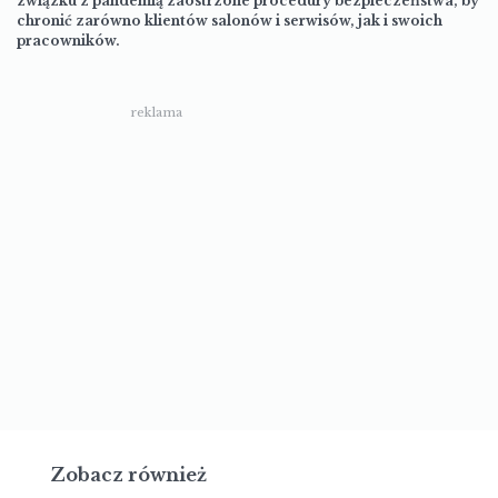
związku z pandemią zaostrzone procedury bezpieczeństwa, by
chronić zarówno klientów salonów i serwisów, jak i swoich
pracowników.
reklama
Zobacz również