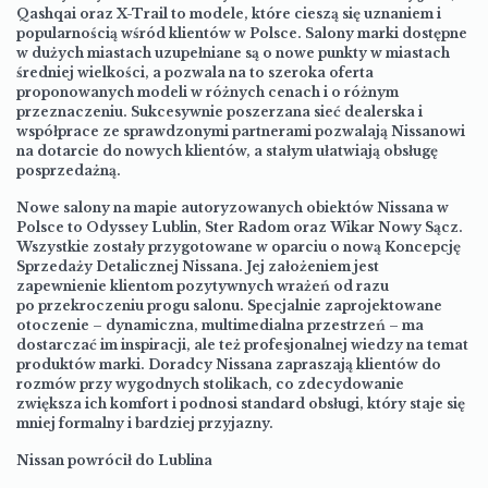
Qashqai oraz X-Trail to modele, które cieszą się uznaniem i
popularnością wśród klientów w Polsce. Salony marki dostępne
w dużych miastach uzupełniane są o nowe punkty w miastach
średniej wielkości, a pozwala na to szeroka oferta
proponowanych modeli w różnych cenach i o różnym
przeznaczeniu. Sukcesywnie poszerzana sieć dealerska i
współprace ze sprawdzonymi partnerami pozwalają Nissanowi
na dotarcie do nowych klientów, a stałym ułatwiają obsługę
posprzedażną.
Nowe salony na mapie autoryzowanych obiektów Nissana w
Polsce to Odyssey Lublin, Ster Radom oraz Wikar Nowy Sącz.
Wszystkie zostały przygotowane w oparciu o nową Koncepcję
Sprzedaży Detalicznej Nissana. Jej założeniem jest
zapewnienie klientom pozytywnych wrażeń od razu
po przekroczeniu progu salonu. Specjalnie zaprojektowane
otoczenie – dynamiczna, multimedialna przestrzeń – ma
dostarczać im inspiracji, ale też profesjonalnej wiedzy na temat
produktów marki. Doradcy Nissana zapraszają klientów do
rozmów przy wygodnych stolikach, co zdecydowanie
zwiększa ich komfort i podnosi standard obsługi, który staje się
mniej formalny i bardziej przyjazny.
Nissan powrócił do Lublina