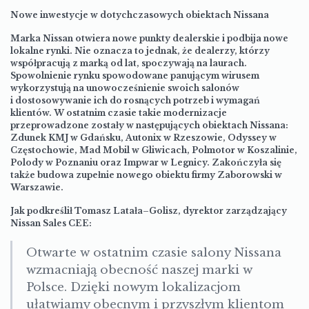
Nowe inwestycje w dotychczasowych obiektach Nissana
Marka Nissan otwiera nowe punkty dealerskie i podbija nowe
lokalne rynki. Nie oznacza to jednak, że dealerzy, którzy
współpracują z marką od lat, spoczywają na laurach.
Spowolnienie rynku spowodowane panującym wirusem
wykorzystują na unowocześnienie swoich salonów
i dostosowywanie ich do rosnących potrzeb i wymagań
klientów. W ostatnim czasie takie modernizacje
przeprowadzone zostały w następujących obiektach Nissana:
Zdunek KMJ w Gdańsku, Autonix w Rzeszowie, Odyssey w
Częstochowie, Mad Mobil w Gliwicach, Polmotor w Koszalinie,
Polody w Poznaniu oraz Impwar w Legnicy. Zakończyła się
także budowa zupełnie nowego obiektu firmy Zaborowski w
Warszawie.
Jak podkreślił Tomasz Latała–Golisz, dyrektor zarządzający
Nissan Sales CEE:
Otwarte w ostatnim czasie salony Nissana
wzmacniają obecność naszej marki w
Polsce. Dzięki nowym lokalizacjom
ułatwiamy obecnym i przyszłym klientom