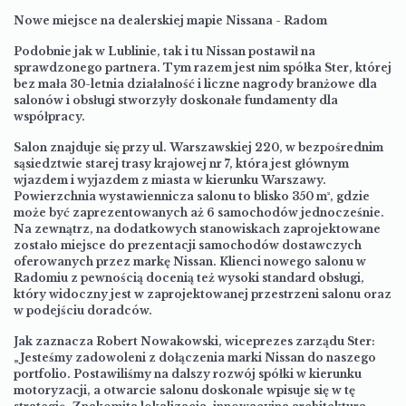
Nowe miejsce na dealerskiej mapie Nissana - Radom
Podobnie jak w Lublinie, tak i tu Nissan postawił na
sprawdzonego partnera. Tym razem jest nim spółka Ster, której
bez mała 30-letnia działalność i liczne nagrody branżowe dla
salonów i obsługi stworzyły doskonałe fundamenty dla
współpracy.
Salon znajduje się przy ul. Warszawskiej 220, w bezpośrednim
sąsiedztwie starej trasy krajowej nr 7, która jest głównym
wjazdem i wyjazdem z miasta w kierunku Warszawy.
Powierzchnia wystawiennicza salonu to blisko 350 m², gdzie
może być zaprezentowanych aż 6 samochodów jednocześnie.
Na zewnątrz, na dodatkowych stanowiskach zaprojektowane
zostało miejsce do prezentacji samochodów dostawczych
oferowanych przez markę Nissan. Klienci nowego salonu w
Radomiu z pewnością docenią też wysoki standard obsługi,
który widoczny jest w zaprojektowanej przestrzeni salonu oraz
w podejściu doradców.
Jak zaznacza Robert Nowakowski, wiceprezes zarządu Ster:
„Jesteśmy zadowoleni z dołączenia marki Nissan do naszego
portfolio. Postawiliśmy na dalszy rozwój spółki w kierunku
motoryzacji, a otwarcie salonu doskonale wpisuje się w tę