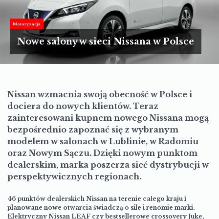
TURYSTYKA
MOTORYZACJA
Motoryzacja
Nowe salony w sieci Nissana w Polsce
LIFESTYLE
KULTURA
Nissan wzmacnia swoją obecność w Polsce i
dociera do nowych klientów. Teraz
zainteresowani kupnem nowego Nissana mogą
bezpośrednio zapoznać się z wybranym
modelem w salonach w Lublinie, w Radomiu
oraz Nowym Sączu. Dzięki nowym punktom
dealerskim, marka poszerza sieć dystrybucji w
perspektywicznych regionach.
46 punktów dealerskich Nissan na terenie całego kraju i
planowane nowe otwarcia świadczą o sile i renomie marki.
Elektryczny Nissan LEAF czy bestsellerowe crossovery Juke,