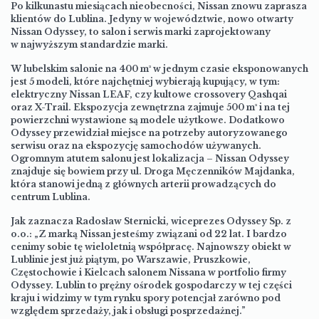
Po kilkunastu miesiącach nieobecności, Nissan znowu zaprasza
klientów do Lublina. Jedyny w województwie, nowo otwarty
Nissan Odyssey, to salon i serwis marki zaprojektowany
w najwyższym standardzie marki.
W lubelskim salonie na 400 m² w jednym czasie eksponowanych
jest 5 modeli, które najchętniej wybierają kupujący, w tym:
elektryczny Nissan LEAF, czy kultowe crossovery Qashqai
oraz X-Trail. Ekspozycja zewnętrzna zajmuje 500 m² i na tej
powierzchni wystawione są modele użytkowe. Dodatkowo
Odyssey przewidział miejsce na potrzeby autoryzowanego
serwisu oraz na ekspozycję samochodów używanych.
Ogromnym atutem salonu jest lokalizacja – Nissan Odyssey
znajduje się bowiem przy ul. Droga Męczenników Majdanka,
która stanowi jedną z głównych arterii prowadzących do
centrum Lublina.
Jak zaznacza Radosław Sternicki, wiceprezes Odyssey Sp. z
o.o.: „Z marką Nissan jesteśmy związani od 22 lat. I bardzo
cenimy sobie tę wieloletnią współpracę. Najnowszy obiekt w
Lublinie jest już piątym, po Warszawie, Pruszkowie,
Częstochowie i Kielcach salonem Nissana w portfolio firmy
Odyssey. Lublin to prężny ośrodek gospodarczy w tej części
kraju i widzimy w tym rynku spory potencjał zarówno pod
względem sprzedaży, jak i obsługi posprzedażnej.”