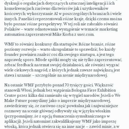
dyskusji o regulacjach dotyczących sztucznej inteligencji i ich
konsekwencjach zarówno dla twórców jak i użytkowników
końcowych; wykorzystanie AI w poszczególnych branżach i wiele
innych. Paneliści reprezentowali różne kraje, dzięki czemu można
było poznać różne perspektywy. W tej roli nie zabrakło również
Polaków – warte odnotowania wystąpienie w temacie marketing
automation zaprezentował Mike Korba z user.com.
WMF to również konkursy dla startupów. Różne branże, różne
poziomy rozwoju – warto skrupulatnie to sprawdzić, bo każdy
founder powinien znaleźć coś dla swojego startupu, a jest tego
naprawdę sporo. Młode spółki mogły się nie tylko zaprezentować,
zebrać feedback na temat swojej działalności, ale również wygrać
wiele ciekawych nagród, z których jednak zawsze największą jest
sława i uznanie – szczególnie na arenie międzynarodowej.
Na ostanie WMF przybyło ponad 70 tysięcy gości. Większość
stanowili Włosi, jednak bez wątpienia Bologna Fiere Exhibition
Centre przez kilka dni zamieniło się w tygiel narodów. Jeżeli o We
Make Future pomyślimy jako o imprezie międzynarodowej,
zawiedziemy się, że zarówno część powitalna jak i najważniejsze
rozmowy na scenie głównej odbywały się w języku włoskim
(przypomnijmy, że z opcją tłumaczenia symultanicznego w
aplikacji). Jeżeli natomiast zakwalifikujemy WMF jako imprezę
włoską, która jednak otwiera się na inne nacje – zawód minie, a w