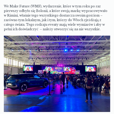
We Make Future (WMF), wydarzenie, które w tym roku po raz
pierwszy odbyło się Bolonii, a które swoją markę wypracowywało
w Rimini, właśnie tego wszystkiego dostarcza swoim gościom –
zarówno tym lokalnym, jak i tym, którzy do Włoch zjeżdżają z
całego świata. Tego rodzaju eventy mają wiele wymiarów i aby w
pełni ich doświadczyć – należy otworzyć się na nie wszystkie.