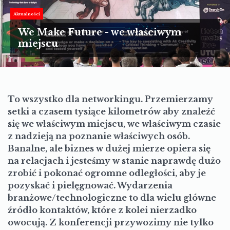
TURYSTYKA
Aktualności
MOTORYZACJA
We Make Future - we właściwym
miejscu
LIFESTYLE
KULTURA
To wszystko dla networkingu. Przemierzamy
setki a czasem tysiące kilometrów aby znaleźć
się we właściwym miejscu, we właściwym czasie
z nadzieją na poznanie właściwych osób.
Banalne, ale biznes w dużej mierze opiera się
na relacjach i jesteśmy w stanie naprawdę dużo
zrobić i pokonać ogromne odległości, aby je
pozyskać i pielęgnować. Wydarzenia
branżowe/technologiczne to dla wielu główne
źródło kontaktów, które z kolei nierzadko
owocują. Z konferencji przywozimy nie tylko