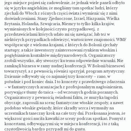
jego miejsce pojawi się zadowolenie, że jednak wiele paneli odbyło
się w języku angielskim; że mogliśmy tam spotkać ludzi, którzy
zjechali do Włoch z różnych części świata i wymienić się z nimi
doświadczeniami. Stany Zjednoczone, Izrael, Hiszpania, Wielka
Brytania, Holandia, Szwajcaria, Niemcy to tylko kilka krajów,
wymienionych w kolejności czysto przypadkowej, z
przedstawicielami których udało mi się nawiązać, lub też w
niektórych przypadkach odświeżyć, wartościowe znajomości. WMF
współpracuje z wieloma krajami, z których do Bolonii zjechały
startupy, a także inwestorzy zainteresowani rynkiem włoskim i
pogłębianiem kontaktów międzynarodowych. Organizatorzy
zrobili wszystko, aby stworzyć ku temu odpowiednie warunki. Nie
zamknęli biznesu w ramy nudnej konferencji. W Bolonii biznesowi
towarzyszył, a z pewnością również sprzyjał, program artystyczny.
Dziennie odbywały się co najmniej trzy koncerty – rano, w
południe i pod koniec dnia. I to koncerty z prawdziwego zdarzenia
– w fantastycznych aranżacjach z profesjonalnym nagłośnieniem,
porywające tłumy do tańca – od wczesnych godzin porannych.
Organizatorzy z pewnością świadomi faktu, że muzyka łagodzi
obyczaje, zaprosili na scenę fantastyczne włoskie zespoły, a nawet
podobno włoskie gwiazdy, które skradły serca i wymusiły na
uczestnikach taneczny krok na całe trzy dni. Przekonana jestem, że
większość gości nuciła kawałki ze sceny podczas spotkań. Pomysł z
koncertami, odbywającymi się w miejscu konferencji, i to z taką
częstotliwością bardzo przypadł mi do gustu.