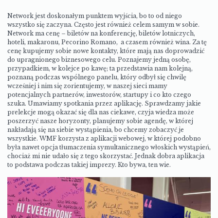
Network jest doskonałym punktem wyjścia, bo to od niego
wszystko się zaczyna. Często jest również celem samym w sobie.
Network ma cenę – biletów na konferencję, biletów lotniczych,
hoteli, makaronu, Pecorino Romano, a czasem również wina. Za tę
cenę kupujemy sobie nowe kontakty, które mają nas doprowadzić
do upragnionego biznesowego celu. Poznajemy jedną osobę,
przypadkiem, w kolejce po kawę; ta przedstawia nam kolejną,
poznaną podczas wspólnego panelu, który odbył się chwilę
wcześniej i nim się zorientujemy, w naszej sieci mamy
potencjalnych partnerów, inwestorów, startupy i co kto czego
szuka. Umawiamy spotkania przez aplikację. Sprawdzamy jakie
prelekcje mogą okazać się dla nas ciekawe, czyja wiedza może
poszerzyć nasze horyzonty, planujemy sobie agendę, w której
nakładają się na siebie wystąpienia, bo chcemy zobaczyć je
wszystkie. WMF korzysta z aplikacji webowej, w której podobno
była nawet opcja tłumaczenia symultanicznego włoskich wystąpień,
chociaż mi nie udało się z tego skorzystać. Jednak dobra aplikacja
to podstawa podczas takiej imprezy. Kto bywa, ten wie.