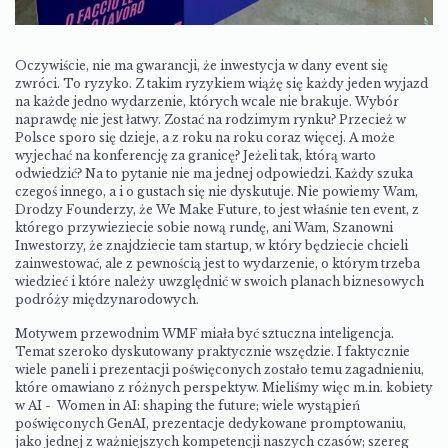
Oczywiście, nie ma gwarancji, że inwestycja w dany event się
zwróci. To ryzyko. Z takim ryzykiem wiążę się każdy jeden wyjazd
na każde jedno wydarzenie, których wcale nie brakuje. Wybór
naprawdę nie jest łatwy. Zostać na rodzimym rynku? Przecież w
Polsce sporo się dzieje, a z roku na roku coraz więcej. A może
wyjechać na konferencję za granicę? Jeżeli tak, którą warto
odwiedzić? Na to pytanie nie ma jednej odpowiedzi. Każdy szuka
czegoś innego, a i o gustach się nie dyskutuje. Nie powiemy Wam,
Drodzy Founderzy, że We Make Future, to jest właśnie ten event, z
którego przywieziecie sobie nową rundę, ani Wam, Szanowni
Inwestorzy, że znajdziecie tam startup, w który będziecie chcieli
zainwestować, ale z pewnością jest to wydarzenie, o którym trzeba
wiedzieć i które należy uwzględnić w swoich planach biznesowych
podróży międzynarodowych.
Motywem przewodnim WMF miała być sztuczna inteligencja.
Temat szeroko dyskutowany praktycznie wszędzie. I faktycznie
wiele paneli i prezentacji poświęconych zostało temu zagadnieniu,
które omawiano z różnych perspektyw. Mieliśmy więc m.in. kobiety
w AI - Women in AI: shaping the future; wiele wystąpień
poświęconych GenAI, prezentacje dedykowane promptowaniu,
jako jednej z ważniejszych kompetencji naszych czasów; szereg