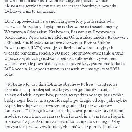
powrót do normalności. Mam nadzieję, że polskie władze
nie zostaną w tyle i firmy nie stracą jeszcze bardziej z powodu
lockdownu niż to konieczne.
LOT zapowiedział, że wznowi krajowe loty pasażerskie od 1
czerwca. Początkowo będą one realizowane na trasach między
Warszawą a Gdańskiem, Krakowem, Poznaniem, Rzeszowem,
Szczecinem, Wrocławiem i Zieloną Górą, a także między Krakowem
a Gdańskiem. Międzynarodowe Zrzeszenie Przewoźników
Powietrznych (IATA) szacuje, że liczba lotów komercyjnych
w czasie pandemii spadła o 90 proc. Stopniowe otwieranie granic
w poszczególnych państwach będzie skutkowało ożywieniem
w lotnictwie, ale powrót do sytuacji sprzed kryzysu zajmie kilka lat.
IATA ocenia, że w podstawowym scenariuszu nastąpi to w 2023
roku.
– Pytanie o to, czy linie lotnicze obecne w Polsce – czarterowe
i regularne – poradzą sobie z kryzysem, jest bardzo trudne. To
zależy od wielu czynników, przede wszystkim od tego, jak szybko
będą mogły liczyć na wsparcie rządu, po drugie od tego, jak szybko
rząd zdecyduje się na otworzenie granic dla przewoźników
lotniczych. Ta druga kwestia jest kluczowa, ponieważ przed nami
środek sezonu letniego i im szybciej to zrobimy, tym łatwiej będzie
rozmawiać z pasażerami i zachęcać konsumentów do tego, żeby
korzystać z przewozów lotniczych – mówi ekspert ds. lotnictwa.