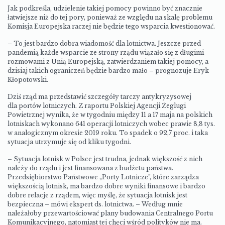
Jak podkreśla, udzielenie takiej pomocy powinno być znacznie
łatwiejsze niż do tej pory, ponieważ ze względu na skalę problemu
Komisja Europejska raczej nie będzie tego wsparcia kwestionować.
– To jest bardzo dobra wiadomość dla lotnictwa. Jeszcze przed
pandemią każde wsparcie ze strony rządu wiązało się z długimi
rozmowami z Unią Europejską, zatwierdzaniem takiej pomocy, a
dzisiaj takich ograniczeń będzie bardzo mało – prognozuje Eryk
Kłopotowski.
Dziś rząd ma przedstawić szczegóły tarczy antykryzysowej
dla portów lotniczych. Z raportu Polskiej Agencji Żeglugi
Powietrznej wynika, że w tygodniu między 11 a 17 maja na polskich
lotniskach wykonano 641 operacji lotniczych wobec prawie 8,8 tys.
w analogicznym okresie 2019 roku. To spadek o 92,7 proc. i taka
sytuacja utrzymuje się od kliku tygodni.
– Sytuacja lotnisk w Polsce jest trudna, jednak większość z nich
należy do rządu i jest finansowana z budżetu państwa.
Przedsiębiorstwo Państwowe „Porty Lotnicze”, które zarządza
większością lotnisk, ma bardzo dobre wyniki finansowe i bardzo
dobre relacje z rządem, więc myślę, że sytuacja lotnisk jest
bezpieczna – mówi ekspert ds. lotnictwa. – Według mnie
należałoby przewartościować plany budowania Centralnego Portu
Komunikacyjnego, natomiast tej chęci wśród polityków nie ma.