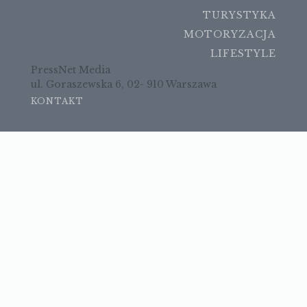
TURYSTYKA
MOTORYZACJA
LIFESTYLE
PressNet Media
ul. Goraszewska 6, 02- 910 Warszawa
KONTAKT