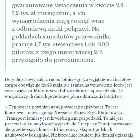
gwarantowane świadczenia w kwocie 2,5–
7,2 tys. zł miesięcznie, a ich
wynagrodzenia mają rosnąć wraz
z odbudową siatki połączeń. Na
pokładach samolotów przewoźnika
pracuje 1,7 tys. stewardess i ok. 900
pilotów, z czego mniej więcej 2/3
przystąpiło do porozumienia.
Dotychczasowy zakaz ruchu lotniczego (za wyjątkiem m.in. lotów
cargo) obowiązuje do 23 maja, ale szansa na wznowienie lotów jest
coraz większa. Ministerstwo Infrastruktury zapowiedziało, że
w najbliższych dniach przedstawi plan odmrażania lotnictwa.
– Ten proces powinien następować jak najszybciej. To jest
kluczowe – mówi agencji Newseria Biznes Eryk Kłopotowski. –
Transport lotniczy jest krwiobiegiem gospodarki. To nie jest
przecież tylko możliwość wyjazdu do Grecji czy Turcji na wakacje,
ale przede wszystkim ruch biznesowy, eksport polskich
naukowców i osiągnięć. Niektóre linie lotnicze już dzisiaj ogłaszają