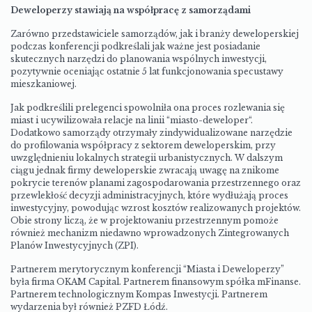
Deweloperzy stawiają na współpracę z samorządami
Zarówno przedstawiciele samorządów, jak i branży deweloperskiej
podczas konferencji podkreślali jak ważne jest posiadanie
skutecznych narzędzi do planowania wspólnych inwestycji,
pozytywnie oceniając ostatnie 5 lat funkcjonowania specustawy
mieszkaniowej.
Jak podkreślili prelegenci spowolniła ona proces rozlewania się
miast i ucywilizowała relacje na linii “miasto-deweloper“.
Dodatkowo samorządy otrzymały zindywidualizowane narzędzie
do profilowania współpracy z sektorem deweloperskim, przy
uwzględnieniu lokalnych strategii urbanistycznych. W dalszym
ciągu jednak firmy deweloperskie zwracają uwagę na znikome
pokrycie terenów planami zagospodarowania przestrzennego oraz
przewlekłość decyzji administracyjnych, które wydłużają proces
inwestycyjny, powodując wzrost kosztów realizowanych projektów.
Obie strony liczą, że w projektowaniu przestrzennym pomoże
również mechanizm niedawno wprowadzonych Zintegrowanych
Planów Inwestycyjnych (ZPI).
Partnerem merytorycznym konferencji “Miasta i Deweloperzy”
była firma OKAM Capital. Partnerem finansowym spółka mFinanse.
Partnerem technologicznym Kompas Inwestycji. Partnerem
wydarzenia był również PZFD Łódź.