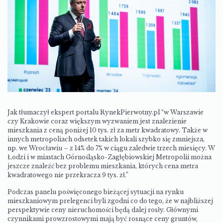
Jak tłumaczył ekspert portalu RynekPierwotny.pl “w Warszawie
czy Krakowie coraz większym wyzwaniem jest znalezienie
mieszkania z ceną poniżej 10 tys. zł za metr kwadratowy. Także w
innych metropoliach odsetek takich lokali szybko się zmniejsza,
np. we Wrocławiu – z 14% do 7% w ciągu zaledwie trzech miesięcy.
W
Łodzi i w miastach Górnośląsko-Zagłębiowskiej Metropolii można
jeszcze znaleźć bez problemu mieszkania, których
cena metra
kwadratowego nie przekracza 9 tys. zł.
”
Podczas panelu poświęconego bieżącej sytuacji na rynku
mieszkaniowym prelegenci byli zgodni co do tego, że w najbliższej
perspektywie ceny nieruchomości będą dalej rosły. Głównymi
czynnikami prowzrostowymi mają być rosnące ceny gruntów,