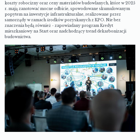
koszty robocizny oraz ceny materiałów budowlanych, które w 2025
r. mają zanotować mocne odbicie, spowodowane skumulowanym
popytem na inwestycje infrastrukturalne, realizowane przez
samorządy w ramach środków pozyskanych z KPO. Nie bez
znaczenia będą również - zapowiadany program Kredyt
mieszkaniowy na Start oraz nadchodzący trend dekarbonizacji
budownictwa.