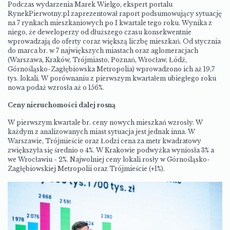
Podczas wydarzenia Marek Wielgo, ekspert portalu
RynekPierwotny.pl zaprezentował raport podsumowujący sytuację
na 7 rynkach mieszkaniowych po I kwartale tego roku. Wynika z
niego, że deweloperzy od dłuższego czasu konsekwentnie
wprowadzają do oferty coraz większą liczbę mieszkań. Od stycznia
do marca br. w 7 największych miastach oraz aglomeracjach
(Warszawa, Kraków, Trójmiasto, Poznań, Wrocław, Łódź,
Górnośląsko-Zagłębiowska Metropolia) wprowadzono ich aż 19,7
tys. lokali.
W porównaniu z pierwszym kwartałem ubiegłego roku
nowa podaż wzrosła aż o 156%
.
Ceny nieruchomości dalej rosną
W pierwszym kwartale br. ceny nowych mieszka
ń wzrosły. W
każdym z analizowanych miast sytuacja jest jednak inna. W
Warszawie, Trójmieście oraz Łodzi cena za metr kwadratowy
zwiększyła się średnio o 4%. W Krakowie podwyżka wyniosła 3% a
we Wrocławiu - 2%. Najwolnie
j ceny lokali rosły w Górnośląsko-
Zagłębiowskiej Metropolii oraz Trójmieście (+1%).