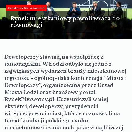
TURYSTYKA
Aktualności
Nieruchomości
MOTORYZACJA
Rynek mieszkaniowy powoli wraca do
równowagi
LIFESTYLE
KULTURA
Deweloperzy stawiają na współpracę z
samorządami.
W Łodzi odbyło się jedno z
największych wydarzeń branży mieszkaniowej
tego roku - ogólnopolska konferencja “Miasta i
Deweloperzy”, organizowana przez Urząd
Miasta Łodzi oraz branżowy portal
RynekPierwotny.pl. Uczestniczyli w niej
eksperci, deweloperzy, prezydenci i
wiceprezydenci miast, którzy rozmawiali na
temat kondycji polskiego rynku
nieruchomości i zmianach, jakie w najbliższej