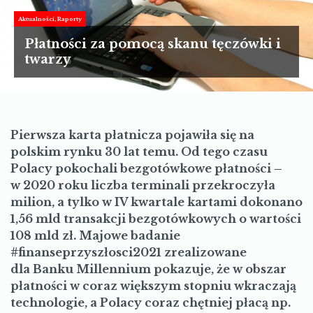
TURYSTYKA
Aktualności
Raporty
MOTORYZACJA
Płatności za pomocą skanu tęczówki i
twarzy
LIFESTYLE
KULTURA
Pierwsza karta płatnicza pojawiła się na
polskim rynku 30 lat temu. Od tego czasu
Polacy pokochali bezgotówkowe płatności –
w 2020 roku liczba terminali przekroczyła
milion, a tylko w IV kwartale kartami dokonano
1,56 mld transakcji bezgotówkowych o wartości
108 mld zł. Majowe badanie
#finanseprzyszłosci2021 zrealizowane
dla Banku Millennium pokazuje, że w obszar
płatności w coraz większym stopniu wkraczają
technologie, a Polacy coraz chętniej płacą np.