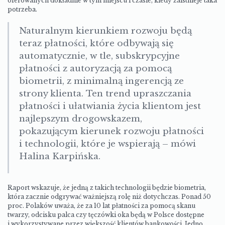
oferowanych dokładnie w tym miejscu i czasie, kiedy zaistnieje taka
potrzeba.
Naturalnym kierunkiem rozwoju będą
teraz płatności, które odbywają się
automatycznie, w tle, subskrypcyjne
płatności z autoryzacją za pomocą
biometrii, z minimalną ingerencją ze
strony klienta. Ten trend upraszczania
płatności i ułatwiania życia klientom jest
najlepszym drogowskazem,
pokazującym kierunek rozwoju płatności
i technologii, które je wspierają – mówi
Halina Karpińska.
Raport wskazuje, że jedną z takich technologii będzie biometria,
która zacznie odgrywać ważniejszą rolę niż dotychczas. Ponad 50
proc. Polaków uważa, że za 10 lat płatności za pomocą skanu
twarzy, odcisku palca czy tęczówki oka będą w Polsce dostępne
i wykorzystywane przez większość klientów bankowości. Jedno