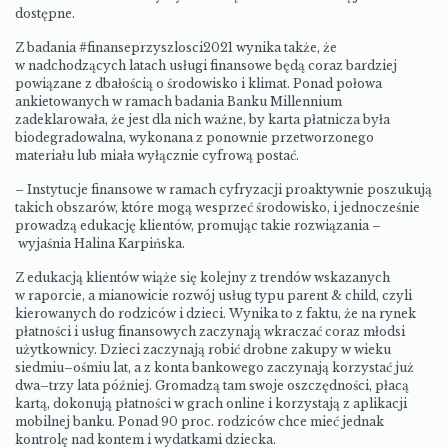
dostępne.
Z badania #finanseprzyszlosci2021 wynika także, że
w nadchodzących latach usługi finansowe będą coraz bardziej
powiązane z dbałością o środowisko i klimat. Ponad połowa
ankietowanych w ramach badania Banku Millennium
zadeklarowała, że jest dla nich ważne, by karta płatnicza była
biodegradowalna, wykonana z ponownie przetworzonego
materiału lub miała wyłącznie cyfrową postać.
– Instytucje finansowe w ramach cyfryzacji proaktywnie poszukują
takich obszarów, które mogą wesprzeć środowisko, i jednocześnie
prowadzą edukację klientów, promując takie rozwiązania –
wyjaśnia Halina Karpińska.
Z edukacją klientów wiąże się kolejny z trendów wskazanych
w raporcie, a mianowicie rozwój usług typu parent & child, czyli
kierowanych do rodziców i dzieci. Wynika to z faktu, że na rynek
płatności i usług finansowych zaczynają wkraczać coraz młodsi
użytkownicy. Dzieci zaczynają robić drobne zakupy w wieku
siedmiu–ośmiu lat, a z konta bankowego zaczynają korzystać już
dwa–trzy lata później. Gromadzą tam swoje oszczędności, płacą
kartą, dokonują płatności w grach online i korzystają z aplikacji
mobilnej banku. Ponad 90 proc. rodziców chce mieć jednak
kontrolę nad kontem i wydatkami dziecka.