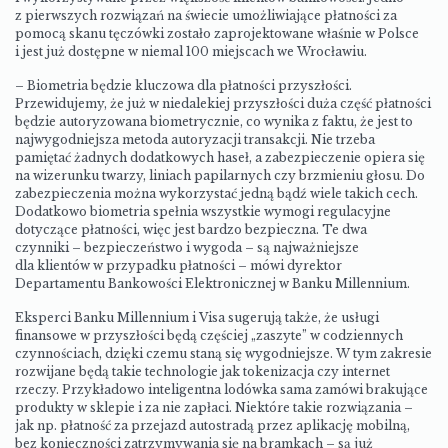
z pierwszych rozwiązań na świecie umożliwiające płatności za
pomocą skanu tęczówki zostało zaprojektowane właśnie w Polsce
i jest już dostępne w niemal 100 miejscach we Wrocławiu.
– Biometria będzie kluczowa dla płatności przyszłości.
Przewidujemy, że już w niedalekiej przyszłości duża część płatności
będzie autoryzowana biometrycznie, co wynika z faktu, że jest to
najwygodniejsza metoda autoryzacji transakcji. Nie trzeba
pamiętać żadnych dodatkowych haseł, a zabezpieczenie opiera się
na wizerunku twarzy, liniach papilarnych czy brzmieniu głosu. Do
zabezpieczenia można wykorzystać jedną bądź wiele takich cech.
Dodatkowo biometria spełnia wszystkie wymogi regulacyjne
dotyczące płatności, więc jest bardzo bezpieczna. Te dwa
czynniki – bezpieczeństwo i wygoda – są najważniejsze
dla klientów w przypadku płatności – mówi dyrektor
Departamentu Bankowości Elektronicznej w Banku Millennium.
Eksperci Banku Millennium i Visa sugerują także, że usługi
finansowe w przyszłości będą częściej „zaszyte” w codziennych
czynnościach, dzięki czemu staną się wygodniejsze. W tym zakresie
rozwijane będą takie technologie jak tokenizacja czy internet
rzeczy. Przykładowo inteligentna lodówka sama zamówi brakujące
produkty w sklepie i za nie zapłaci. Niektóre takie rozwiązania –
jak np. płatność za przejazd autostradą przez aplikację mobilną,
bez konieczności zatrzymywania się na bramkach – są już