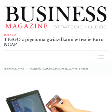
Przejdź
do
treści
HOT NEWS
TIGGO z pięcioma gwiazdkami w teście Euro
NCAP
AKTUALNOŚCI
Ścieżka
RAPORTY
STRONA GŁÓWNA
PŁATNOŚCI ZA POMOCĄ SKANU TĘCZÓWKI I TWARZY
nawigacyjna
TECHNOLOGIE
SYLWETKI
NIERUCHOMOŚCI