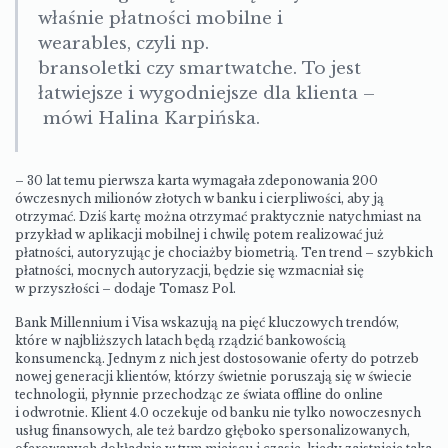
właśnie płatności mobilne i
wearables, czyli np.
bransoletki czy smartwatche. To jest
łatwiejsze i wygodniejsze dla klienta –
mówi Halina Karpińska.
– 30 lat temu pierwsza karta wymagała zdeponowania 200
ówczesnych milionów złotych w banku i cierpliwości, aby ją
otrzymać. Dziś kartę można otrzymać praktycznie natychmiast na
przykład w aplikacji mobilnej i chwilę potem realizować już
płatności, autoryzując je chociażby biometrią. Ten trend – szybkich
płatności, mocnych autoryzacji, będzie się wzmacniał się
w przyszłości – dodaje Tomasz Pol.
Bank Millennium i Visa wskazują na pięć kluczowych trendów,
które w najbliższych latach będą rządzić bankowością
konsumencką. Jednym z nich jest dostosowanie oferty do potrzeb
nowej generacji klientów, którzy świetnie poruszają się w świecie
technologii, płynnie przechodząc ze świata offline do online
i odwrotnie. Klient 4.0 oczekuje od banku nie tylko nowoczesnych
usług finansowych, ale też bardzo głęboko spersonalizowanych,