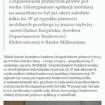
i organizacjom płatniczym prawie pół
wieku. Udostępnienie aplikacji mobilnej
na smartfony to był już okres zaledwie
kilku lat. W przypadku płatności
mobilnych przebiega to jeszcze szybciej –
mówi Halina Karpińska, dyrektor
Departamentu Bankowości
Elektronicznej w Banku Millennium.
Zdalne kanały kontaktu z bankiem i bezgotówkowe płatności cieszą
się w Polsce bardzo dużą – i wciąż rosnącą – popularnością. Z
ostatniego raportu „
NetB@nk
” Związku Banków Polskich wynika,
że wśród klientów indywidualnych jest już ok. 27 mln aktywnych
użytkowników zdalnej bankowości (mobilnej i internetowej). W
najszybciej rosnącym segmencie bankowości mobilnej tylko
w ostatnim kwartale ub.r. przybyło 0,5 mln nowych użytkowników,
a ich łączna liczba sięgnęła prawie 14,2 mln. W tym gronie 7,45 mln
to tzw. użytkownicy mobile only, którzy korzystają z bankowości
zdalnej wyłącznie poprzez aplikację w smartfonie.