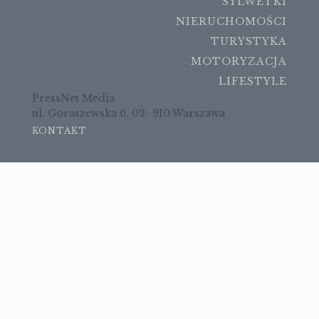
SYLWETKI
NIERUCHOMOŚCI
TURYSTYKA
MOTORYZACJA
LIFESTYLE
PressNet Media
ul. Goraszewska 6, 02- 910 Warszawa
KONTAKT