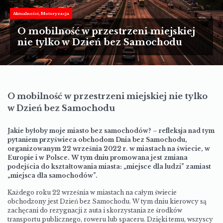
TURYSTYKA
Aktualności
Motoryzacja
MOTORYZACJA
O mobilność w przestrzeni miejskiej
nie tylko w Dzień bez Samochodu
LIFESTYLE
KULTURA
O mobilność w przestrzeni miejskiej nie tylko
w Dzień bez Samochodu
Jakie byłoby moje miasto bez samochodów? – refleksja nad tym
pytaniem przyświeca obchodom Dnia bez Samochodu,
organizowanym 22 września 2022 r. w miastach na świecie, w
Europie i w Polsce. W tym dniu promowana jest zmiana
podejścia do kształtowania miasta: „miejsce dla ludzi” zamiast
„miejsca dla samochodów”.
Każdego roku 22 września w miastach na całym świecie
obchodzony jest Dzień bez Samochodu. W tym dniu kierowcy są
zachęcani do rezygnacji z auta i skorzystania ze środków
transportu publicznego, roweru lub spaceru. Dzięki temu, wszyscy