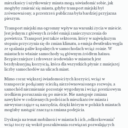
mieszkańcy i użytkownicy miasta mogą uświadomić sobie, jak
mogłyby zmienić się miasta, gdyby transport miejski był
zrównoważony, a przestrzeń publiczna była bardziej przyjazna
pieszym.
Transport miejski ma ogromny wpływ na warunki życia w mieście.
Jest jednym z głównych źródeł emisji zanieczyszczenia do
powietrza. Transport jest także sektorem, który w największym
stopniu przyczynia się do zmian klimatu, a emisja dwutlenku węgla
ze spalania paliw kopalnych w samochodach wciąż rośnie. W
miastach to właśnie samochody są głównym źródłem hałasu.
Bezpieczniejsze i zdrowsze środowisko w miastach jest
bezdyskusyjną korzyścią, która dla wszystkich płynie z mniejszej
liczby samochodów na ulicach miast.
Mimo coraz większej świadomości tych korzyści, wciąż w
transporcie podążamy ścieżką niezrównoważonego rozwoju, a
samochód niezmiennie pozostaje wygodnym i wciąż prestiżowym
środkiem poruszania się po mieście. Nie następuje zmiana
nawyków w codziennych podróżach mieszkańców miasta i
niewystarczające są narzędzia, dzięki którym w polskich miastach
mogłaby nastąpić znacząca zmiana podejścia.
Dyskusja na temat mobilności w miastach i ich „odkorkowania”
wciąż toczy się wokół poszukiwania rozwiązań pozwalających