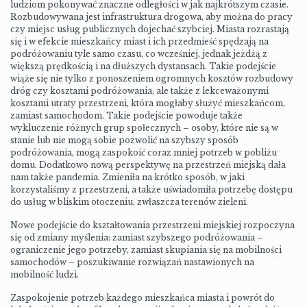
ludziom pokonywać znaczne odległości w jak najkrótszym czasie.
Rozbudowywana jest infrastruktura drogowa, aby można do pracy
czy miejsc usług publicznych dojechać szybciej. Miasta rozrastają
się i w efekcie mieszkańcy miast i ich przedmieść spędzają na
podróżowaniu tyle samo czasu, co wcześniej, jednak jeżdżą z
większą prędkością i na dłuższych dystansach. Takie podejście
wiąże się nie tylko z ponoszeniem ogromnych kosztów rozbudowy
dróg czy kosztami podróżowania, ale także z lekceważonymi
kosztami utraty przestrzeni, która mogłaby służyć mieszkańcom,
zamiast samochodom. Takie podejście powoduje także
wykluczenie różnych grup społecznych – osoby, które nie są w
stanie lub nie mogą sobie pozwolić na szybszy sposób
podróżowania, mogą zaspokoić coraz mniej potrzeb w pobliżu
domu. Dodatkowo nową perspektywę na przestrzeń miejską dała
nam także pandemia. Zmieniła na krótko sposób, w jaki
korzystaliśmy z przestrzeni, a także uświadomiła potrzebę dostępu
do usług w bliskim otoczeniu, zwłaszcza terenów zieleni.
Nowe podejście do kształtowania przestrzeni miejskiej rozpoczyna
się od zmiany myślenia: zamiast szybszego podróżowania –
ograniczenie jego potrzeby, zamiast skupiania się na mobilności
samochodów – poszukiwanie rozwiązań nastawionych na
mobilność ludzi.
Zaspokojenie potrzeb każdego mieszkańca miasta i powrót do