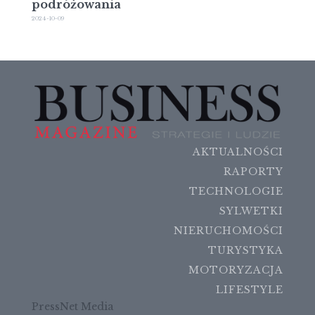
podróżowania
2024-10-09
AKTUALNOŚCI
RAPORTY
TECHNOLOGIE
SYLWETKI
NIERUCHOMOŚCI
TURYSTYKA
MOTORYZACJA
LIFESTYLE
PressNet Media