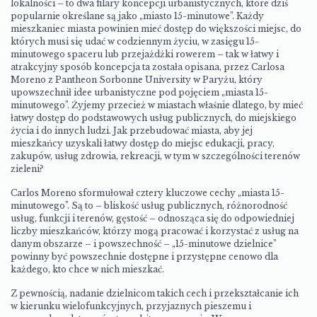
lokalności – to dwa filary koncepcji urbanistycznych, które dziś
popularnie określane są jako „miasto 15-minutowe”. Każdy
mieszkaniec miasta powinien mieć dostęp do większości miejsc, do
których musi się udać w codziennym życiu, w zasięgu 15-
minutowego spaceru lub przejażdżki rowerem – tak w łatwy i
atrakcyjny sposób koncepcja ta została opisana, przez Carlosa
Moreno z Pantheon Sorbonne University w Paryżu, który
upowszechnił idee urbanistyczne pod pojęciem „miasta 15-
minutowego”. Żyjemy przecież w miastach właśnie dlatego, by mieć
łatwy dostęp do podstawowych usług publicznych, do miejskiego
życia i do innych ludzi. Jak przebudować miasta, aby jej
mieszkańcy uzyskali łatwy dostęp do miejsc edukacji, pracy,
zakupów, usług zdrowia, rekreacji, w tym w szczególności terenów
zieleni?
Carlos Moreno sformułował cztery kluczowe cechy „miasta 15-
minutowego”. Są to – bliskość usług publicznych, różnorodność
usług, funkcji i terenów, gęstość – odnosząca się do odpowiedniej
liczby mieszkańców, którzy mogą pracować i korzystać z usług na
danym obszarze – i powszechność – „15-minutowe dzielnice”
powinny być powszechnie dostępne i przystępne cenowo dla
każdego, kto chce w nich mieszkać.
Z pewnością, nadanie dzielnicom takich cech i przekształcanie ich
w kierunku wielofunkcyjnych, przyjaznych pieszemu i