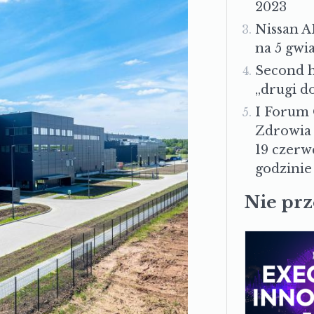
2023
Nissan A
na 5 gwi
Second h
„drugi d
I Forum
Zdrowia 
19 czerw
godzinie 
Nie pr