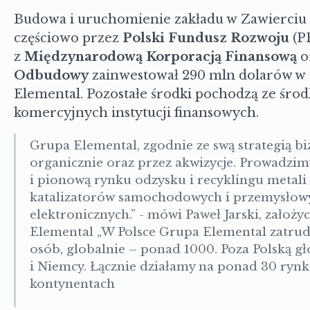
Budowa i uruchomienie zakładu w Zawierciu z
częściowo przez
Polski Fundusz Rozwoju
(PF
z
Międzynarodową Korporacją Finansową
o
Odbudowy
zainwestował 290 mln dolarów w 
Elemental. Pozostałe środki pochodzą ze śro
komercyjnych instytucji finansowych.
Grupa Elemental, zgodnie ze swą strategią bi
organicznie oraz przez akwizycje. Prowadzimy
i pionową rynku odzysku i recyklingu metali
katalizatorów samochodowych i przemysłowy
elektronicznych.” - mówi
Paweł Jarski
,
założyc
Elemental „
W Polsce Grupa Elemental zatrud
osób, globalnie – ponad 1000. Poza Polską g
i Niemcy. Łącznie działamy na ponad 30 rynk
kontynentach