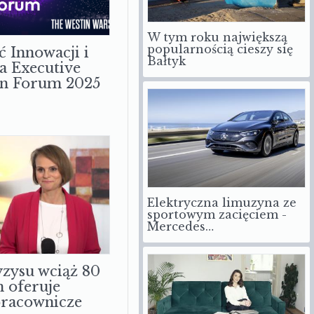
W tym roku największą
popularnością cieszy się
ć Innowacji i
Bałtyk
a Executive
on Forum 2025
Elektryczna limuzyna ze
sportowym zacięciem -
Mercedes…
zysu wciąż 80
m oferuje
pracownicze