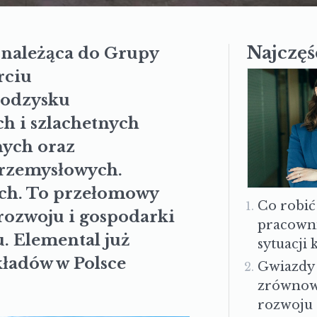
Najczęś
a należąca do Grupy
rciu
 odzysku
h i szlachetnych
nych oraz
przemysłowych.
ych. To przełomowy
Co robić
ozwoju i gospodarki
pracown
. Elemental już
sytuacji
kładów w Polsce
Gwiazdy
zrówno
rozwoju 