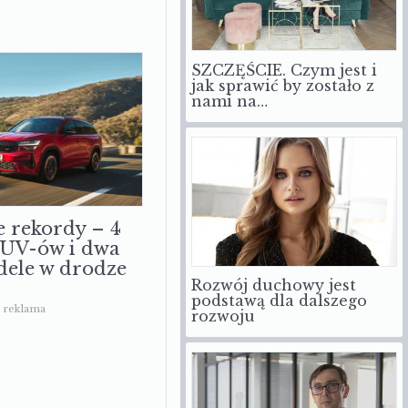
SZCZĘŚCIE. Czym jest i
jak sprawić by zostało z
nami na…
e rekordy – 4
SUV-ów i dwa
ele w drodze
Rozwój duchowy jest
podstawą dla dalszego
rozwoju
reklama