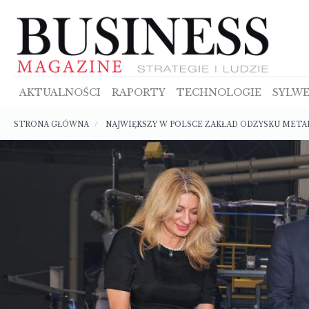
Przejdź
do
treści
AKTUALNOŚCI
RAPORTY
TECHNOLOGIE
SYLWE
Ścieżka
STRONA GŁÓWNA
NAJWIĘKSZY W POLSCE ZAKŁAD ODZYSKU META
nawigacyjna