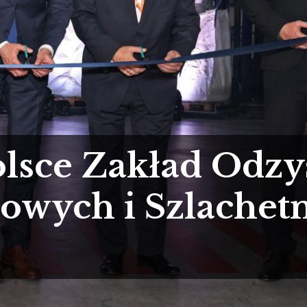
olsce Zakład Odz
owych i Szlachet