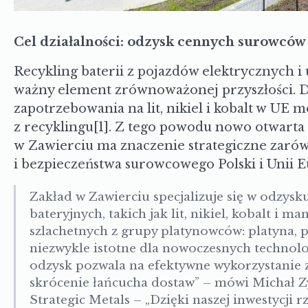
Cel działalności: odzysk cennych surowców
Recykling baterii z pojazdów elektrycznych i
ważny element zrównoważonej przyszłości. D
zapotrzebowania na lit, nikiel i kobalt w UE
z recyklingu
[1]
. Z tego powodu nowo otwarta 
w Zawierciu ma znaczenie strategiczne zarów
i bezpieczeństwa surowcowego Polski i Unii E
Zakład w Zawierciu specjalizuje się w odzysk
bateryjnych, takich jak lit, nikiel, kobalt i m
szlachetnych z grupy platynowców: platyna, pa
niezwykle istotne dla nowoczesnych technolog
odzysk pozwala na efektywne wykorzystanie 
skrócenie łańcucha dostaw” – mówi
Michał 
Strategic Metals – „Dzięki naszej inwestycji r