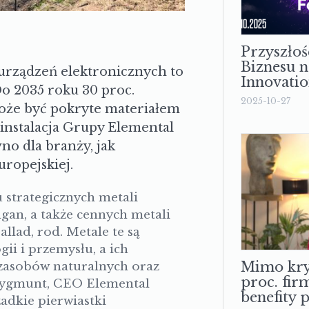
Przyszłoś
Biznesu n
 urządzeń elektronicznych to
Innovati
o 2035 roku 30 proc.
2025-10-27
 może być pokryte materiałem
instalacja Grupy Elemental
no dla branży, jak
uropejskiej.
u strategicznych metali
angan, a także cennych metali
llad, rod. Metale te są
ii i przemysłu, a ich
Mimo kry
zasobów naturalnych oraz
proc. fir
Zygmunt,
CEO Elemental
benefity 
zadkie pierwiastki