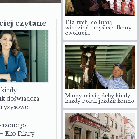
Dla tych, co lubią
ciej czytane
wiedzieć i myśleć: „Ikony
ewolucji.…
 kiedy
Marzy mi się, żeby kiedyś
każdy Polak jeździł konno
ik doświadcza
 kryzysowej
ważonego
– Eko Filary