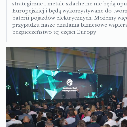
strategiczne i metale szlachetne nie będą opu
Europejskiej i będą wykorzystywane do tworz
baterii pojazdów elektrycznych. Możemy więc
przypadku nasze działania biznesowe wspiera
bezpieczeństwo tej części Europy