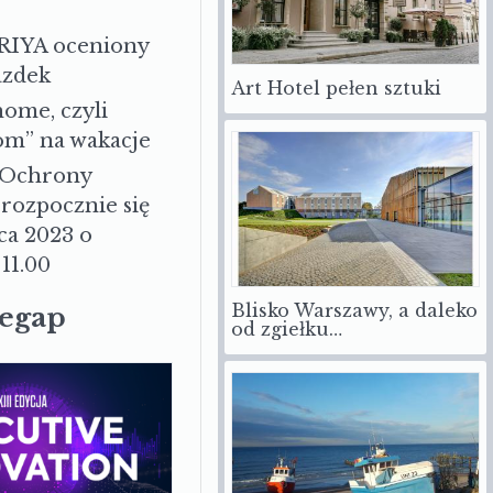
RIYA oceniony
azdek
Art Hotel pełen sztuki
ome, czyli
om” na wakacje
 Ochrony
rozpocznie się
ca 2023 o
11.00
Blisko Warszawy, a daleko
zegap
od zgiełku…