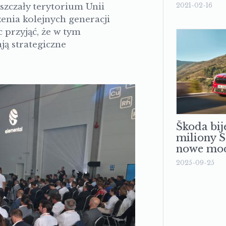
szczały terytorium Unii
2021-02-16
enia kolejnych generacji
 przyjąć, że w tym
ją strategiczne
Škoda bij
miliony 
nowe mod
2025-09-25