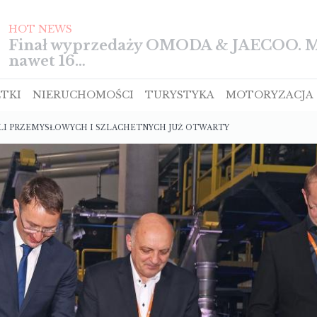
HOT NEWS
TIGGO z pięcioma gwiazdkami w te
TKI
NIERUCHOMOŚCI
TURYSTYKA
MOTORYZACJA
LI PRZEMYSŁOWYCH I SZLACHETNYCH JUŻ OTWARTY