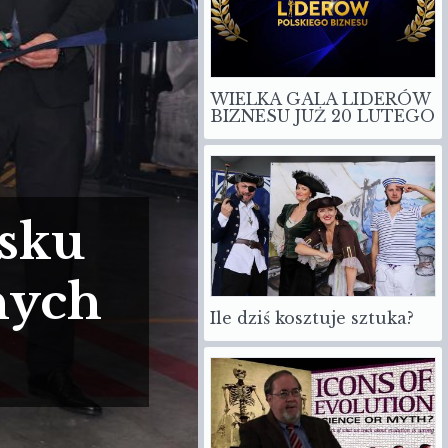
WIELKA GALA LIDERÓW
BIZNESU JUŻ 20 LUTEGO
ysku
nych
Ile dziś kosztuje sztuka?