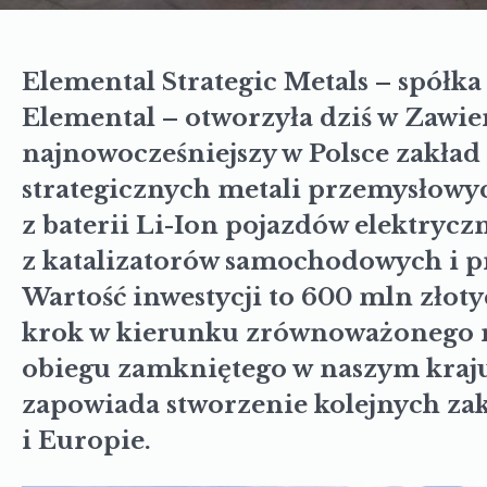
Elemental Strategic Metals – spółk
Elemental – otworzyła dziś w Zawie
najnowocześniejszy w Polsce zakład
strategicznych metali przemysłowyc
z baterii Li-Ion pojazdów elektrycz
z katalizatorów samochodowych i 
Wartość inwestycji to 600 mln złot
krok w kierunku zrównoważonego r
obiegu zamkniętego w naszym kraju
zapowiada stworzenie kolejnych za
i Europie.