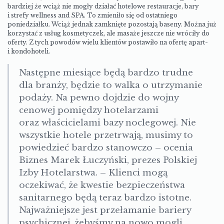
bardziej że wciąż nie mogły działać hotelowe restauracje, bary
i strefy wellness and SPA. To zmieniło się od ostatniego
poniedziałku. Wciąż jednak zamknięte pozostają baseny. Można już
korzystać z usług kosmetyczek, ale masaże jeszcze nie wróciły do
oferty. Z tych powodów wielu klientów postawiło na ofertę apart-
i kondohoteli.
Następne miesiące będą bardzo trudne
dla branży, będzie to walka o utrzymanie
podaży. Na pewno dojdzie do wojny
cenowej pomiędzy hotelarzami
oraz właścicielami bazy noclegowej. Nie
wszystkie hotele przetrwają, musimy to
powiedzieć bardzo stanowczo – ocenia
Biznes Marek Łuczyński, prezes Polskiej
Izby Hotelarstwa. – Klienci mogą
oczekiwać, że kwestie bezpieczeństwa
sanitarnego będą teraz bardzo istotne.
Najważniejsze jest przełamanie bariery
psychicznej, żebyśmy na nowo mogli