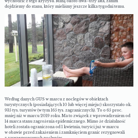
wychodzić z tego kryzysu. Miną około dwa–trzy lata, zanim
dojdziemy do stanu, który mieliśmy jeszcze kilka tygodni temu.
Według danych GUS w marcu z noclegów w obiektach
turystycznych (posiadających 10 lub więcej miejsc) skorzystało ok.
935 tys. turystów (w tym 165 tys. zagranicznych). To o 65 proc.
mniej niż w marcu 2019 roku. Ma to związek z wprowadzeniem od
14 marca stanu zagrożenia epidemicznego. Mimo że działalność
hoteli została ograniczona od 1 kwietnia, turyści już w marcu
w obawie przed zakażeniem i zamknięciem granic rezygnowali
z zarezerwowanych noclegów.