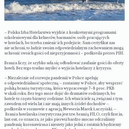
– Polska Izba Hotelarstwa wyjdzie z konkretnymi programami
szkoleniowymi dla kelnerów, barmanów, osób pracujących
w hotelach, bo trzeba zmienić ich podejście. Sam certyfikat nas
nie uchroni, to ludzie swoim odpowiedzialnym zachowaniem mogą
uchronić swoich gości od nieprzyjemności – podkreśla prezes PIH.
Branża liczy, że szybko uda się odbudować zaufanie gości do oferty
hoteli. Bez tego trudno myśleć o wyjściu hotelarzy z kryzysu.
– Niezależnie od rozwoju pandemii w Polsce apeluję
o odpowiedzialność społeczną – zostańmy w Polsce, aby wesprzeć
polską branżę turystyczną, która wypracowuje 7–8 proc. PKB
w skali roku. Bez tego może dojść do dramatów rodzinnych, bo
hotele to często biznesy rodzinne. Ich właściciele są związani z tym
zawodem od wielu lat i nie mają innych źródeł dochodów –
podkreśla w rozmowie z agencją Newseria Marek Łuczyński. –
Branża hotelarska i turystyczna jest tzw. branżą FILO, czyli first in,
last out, co oznacza, że jako pierwsi bardzo mocno odczuliśmy
pandemię koronawirusa i niestety jako jedni z ostatnich będziemy