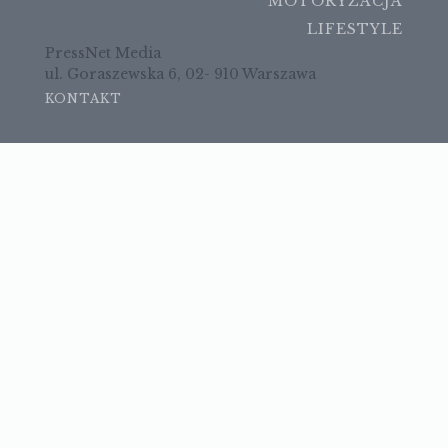
MOTORYZACJA
LIFESTYLE
PressNet Media
ul. Goraszewska 6, 02- 910 Warszawa
KONTAKT