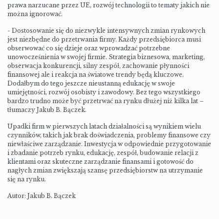
prawa narzucane przez UE, rozwój technologii to tematy jakich nie
można ignorować.
- Dostosowanie się do niezwykle intensywnych zmian rynkowych
jest niezbędne do przetrwania firmy. Każdy przedsiębiorca musi
obserwować co się dzieje oraz wprowadzać potrzebne
unowocześnienia w swojej firmie. Strategia biznesowa, marketing,
obserwacja konkurencji, silny zespół, zachowanie płynności
finansowej ale i reakcja na światowe trendy będą kluczowe.
Dodałbym do tego jeszcze nieustanną edukację w swoje
umiejętności, rozwój osobisty i zawodowy. Bez tego wszystkiego
bardzo trudno może być przetrwać na rynku dłużej niż kilka lat –
tłumaczy Jakub B. Bączek.
Upadki firm w pierwszych latach działalności są wynikiem wielu
czynników, takich jak brak doświadczenia, problemy finansowe czy
niewłaściwe zarządzanie. Inwestycja w odpowiednie przygotowanie
i zbadanie potrzeb rynku, edukację, zespół, budowanie relacji z
klientami oraz skuteczne zarządzanie finansami i gotowość do
nagłych zmian zwiększają szansę przedsiębiorstw na utrzymanie
się na rynku.
Autor:
Jakub B. Bączek