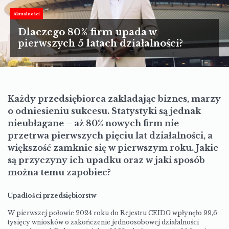
TURYSTYKA
Aktualności
MOTORYZACJA
Dlaczego 80% firm upada w
pierwszych 5 latach działalności?
LIFESTYLE
KULTURA
Każdy przedsiębiorca zakładając biznes, marzy
o odniesieniu sukcesu. Statystyki są jednak
nieubłagane – aż 80% nowych firm nie
przetrwa pierwszych pięciu lat działalności, a
większość zamknie się w pierwszym roku. Jakie
są przyczyny ich upadku oraz w jaki sposób
można temu zapobiec?
Upadłości przedsiębiorstw
W pierwszej połowie 2024 roku do Rejestru CEIDG wpłynęło 99,6
tysięcy wniosków o zakończenie jednoosobowej działalności