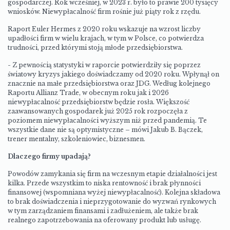
gospodarczej. Rok wcześniej, w 2023 r. było to prawie 200 tysięcy
wniosków. Niewypłacalność firm rośnie już piąty rok z rzędu.
Raport Euler Hermes z 2020 roku wskazuje na wzrost liczby
upadłości firm w wielu krajach, w tym w Polsce, co potwierdza
trudności, przed którymi stoją młode przedsiębiorstwa. ​
- Z pewnością statystyki w raporcie potwierdziły się poprzez
światowy kryzys jakiego doświadczamy od 2020 roku. Wpłynął on
znacznie na małe przedsiębiorstwa oraz JDG. Według kolejnego
Raportu Allianz Trade, w obecnym roku jak i 2026
niewypłacalność przedsiębiorstw będzie rosła. Większość
zaawansowanych gospodarek już 2025 rok rozpoczęła z
poziomem niewypłacalności wyższym niż przed pandemią. Te
wszystkie dane nie są optymistyczne – mówi Jakub B. Bączek,
trener mentalny, szkoleniowiec, biznesmen.
Dlaczego firmy upadają?
Powodów zamykania się firm na wczesnym etapie działalności jest
kilka. Przede wszystkim to niska rentowność i brak płynności
finansowej (wspomniana wyżej niewypłacalność). Kolejna składowa
to brak doświadczenia i nieprzygotowanie do wyzwań rynkowych
w tym zarządzaniem finansami i zadłużeniem, ale także brak
realnego zapotrzebowania na oferowany produkt lub usługę.