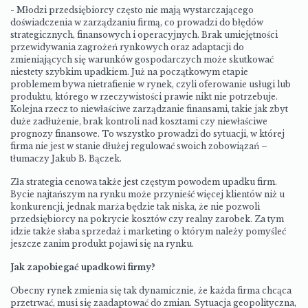
- Młodzi przedsiębiorcy często nie mają wystarczającego
doświadczenia w zarządzaniu firmą, co prowadzi do błędów
strategicznych, finansowych i operacyjnych. Brak umiejętności
przewidywania zagrożeń rynkowych oraz adaptacji do
zmieniających się warunków gospodarczych może skutkować
niestety szybkim upadkiem. Już na początkowym etapie
problemem bywa nietrafienie w rynek, czyli oferowanie usługi lub
produktu, którego w rzeczywistości prawie nikt nie potrzebuje.
Kolejna rzecz to niewłaściwe zarządzanie finansami, takie jak zbyt
duże zadłużenie, brak kontroli nad kosztami czy niewłaściwe
prognozy finansowe. To wszystko prowadzi do sytuacji, w której
firma nie jest w stanie dłużej regulować swoich zobowiązań –
tłumaczy Jakub B. Bączek.
Zła strategia cenowa także jest częstym powodem upadku firm.
Bycie najtańszym na rynku może przynieść więcej klientów niż u
konkurencji, jednak marża będzie tak niska, że nie pozwoli
przedsiębiorcy na pokrycie kosztów czy realny zarobek. Za tym
idzie także słaba sprzedaż i marketing o którym należy pomyśleć
jeszcze zanim produkt pojawi się na rynku.
Jak zapobiegać upadkowi firmy?
Obecny rynek zmienia się tak dynamicznie, że każda firma chcąca
przetrwać, musi się zaadaptować do zmian. Sytuacja geopolityczna,