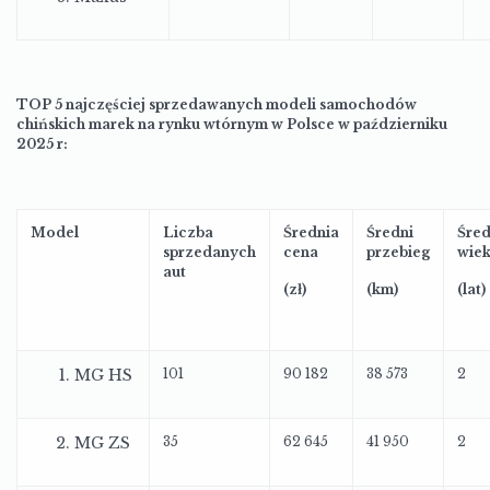
TOP 5 najczęściej sprzedawanych modeli samochodów
chińskich marek na rynku wtórnym w Polsce w październiku
2025 r:
Model
Liczba
Średnia
Średni
Śred
sprzedanych
cena
przebieg
wie
aut
(zł)
(km)
(lat)
MG HS
101
90 182
38 573
2
MG ZS
35
62 645
41 950
2