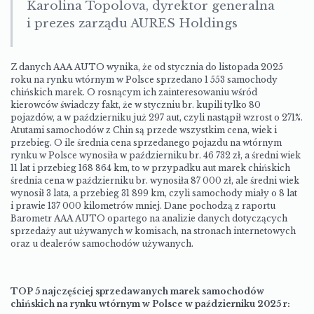
Karolina Topolova, dyrektor generalna
i prezes zarządu AURES Holdings
Z danych AAA AUTO wynika, że od stycznia do listopada 2025
roku na rynku wtórnym w Polsce sprzedano 1 553 samochody
chińskich marek. O rosnącym ich zainteresowaniu wśród
kierowców świadczy fakt, że w styczniu br. kupili tylko 80
pojazdów, a w październiku już 297 aut, czyli nastąpił wzrost o 271%.
Atutami samochodów z Chin są przede wszystkim cena, wiek i
przebieg. O ile średnia cena sprzedanego pojazdu na wtórnym
rynku w Polsce wynosiła w październiku br. 46 732 zł, a średni wiek
11 lat i przebieg 168 864 km, to w przypadku aut marek chińskich
średnia cena w październiku br. wynosiła 87 000 zł, ale średni wiek
wynosił 3 lata, a przebieg 31 899 km, czyli samochody miały o 8 lat
i prawie 137 000 kilometrów mniej. Dane pochodzą z raportu
Barometr AAA AUTO opartego na analizie danych dotyczących
sprzedaży aut używanych w komisach, na stronach internetowych
oraz u dealerów samochodów używanych.
TOP 5 najczęściej sprzedawanych marek samochodów
chińskich na rynku wtórnym w Polsce w październiku 2025 r: