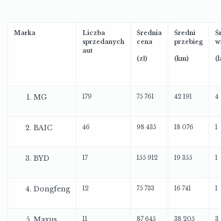
Marka
Liczba
Średnia
Średni
Ś
sprzedanych
cena
przebieg
w
aut
(zł)
(km)
(l
MG
179
75 761
42 191
4
BAIC
46
98 435
18 076
1
BYD
17
155 912
19 355
1
Dongfeng
12
75 733
16 741
1
Maxus
11
87 645
38 205
3