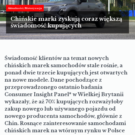
TURYSTYKA
Aktualności
Motoryzacja
MOTORYZACJA
Chińskie marki zyskują coraz większą
świadomość kupujących
LIFESTYLE
KULTURA
Świadomość klientów na temat nowych
chińskich marek samochodów stale rośnie, a
ponad dwie trzecie kupujących jest otwartych
na nowe modele. Dane pochodzące z
przeprowadzonego ostatnio badania
Consumer Insight Panel* w Wielkiej Brytanii
wykazały, że aż 70% kupujących rozważyłoby
zakup nowego lub używanego pojazdu od
nowego producenta samochodów, głównie z
Chin. Rosnące zainteresowanie samochodami
chińskich marek na wtórnym rynku w Polsce