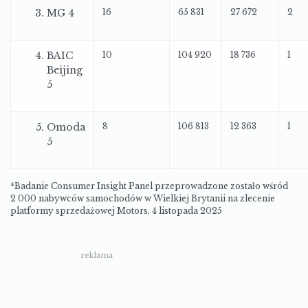
MG 4
16
65 831
27 672
2
BAIC
10
104 920
18 736
1
Beijing
5
Omoda
8
106 813
12 363
1
5
*Badanie Consumer Insight Panel przeprowadzone zostało wśród
2 000 nabywców samochodów w Wielkiej Brytanii na zlecenie
platformy sprzedażowej Motors, 4 listopada 2025
reklama