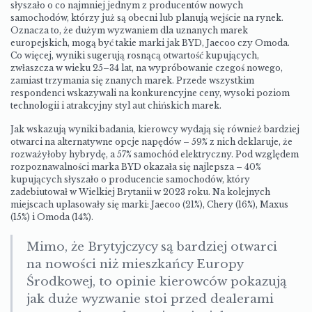
słyszało o co najmniej jednym z producentów nowych
samochodów, którzy już są obecni lub planują wejście na rynek.
Oznacza to, że dużym wyzwaniem dla uznanych marek
europejskich, mogą być takie marki jak BYD, Jaecoo czy Omoda.
Co więcej, wyniki sugerują rosnącą otwartość kupujących,
zwłaszcza w wieku 25–34 lat, na wypróbowanie czegoś nowego,
zamiast trzymania się znanych marek. Przede wszystkim
respondenci wskazywali na konkurencyjne ceny, wysoki poziom
technologii i atrakcyjny styl aut chińskich marek.
Jak wskazują wyniki badania, kierowcy wydają się również bardziej
otwarci na alternatywne opcje napędów – 59% z nich deklaruje, że
rozważyłoby hybrydę, a 57% samochód elektryczny. Pod względem
rozpoznawalności marka BYD okazała się najlepsza – 40%
kupujących słyszało o producencie samochodów, który
zadebiutował w Wielkiej Brytanii w 2023 roku. Na kolejnych
miejscach uplasowały się marki: Jaecoo (21%), Chery (16%), Maxus
(15%) i Omoda (14%).
Mimo, że Brytyjczycy są bardziej otwarci
na nowości niż mieszkańcy Europy
Środkowej, to opinie kierowców pokazują
jak duże wyzwanie stoi przed dealerami