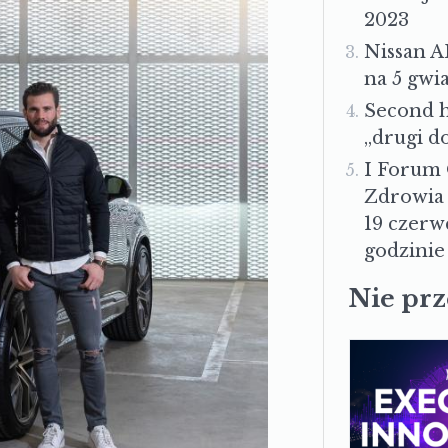
2023
Nissan A
na 5 gwi
Second h
„drugi d
I Forum
Zdrowia 
19 czerw
godzinie 
Nie pr