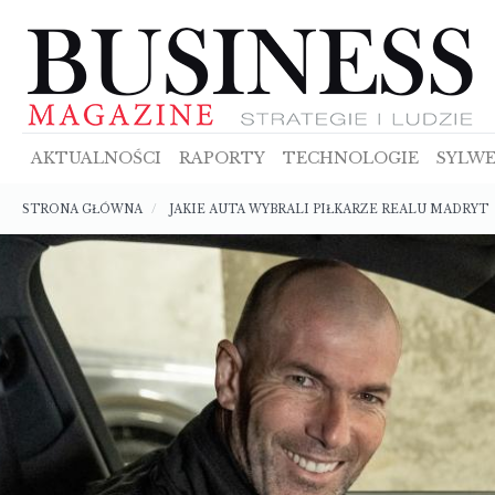
Przejdź
do
treści
AKTUALNOŚCI
RAPORTY
TECHNOLOGIE
SYLWE
Ścieżka
STRONA GŁÓWNA
JAKIE AUTA WYBRALI PIŁKARZE REALU MADRYT
nawigacyjna