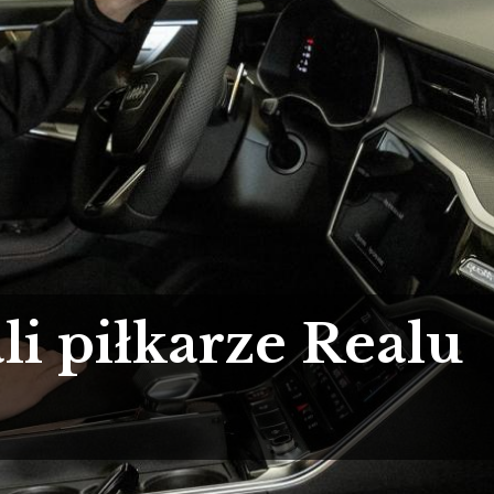
li piłkarze Realu