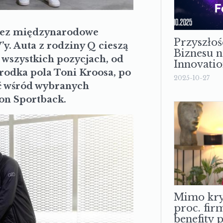
rzez międzynarodowe
Przyszłoś
y. Auta z rodziny Q cieszą
Biznesu n
 wszystkich pozycjach, od
Innovati
rodka pola Toni Kroosa, po
2025-10-27
ć wśród wybranych
on Sportback.
Mimo kry
proc. fir
benefity 