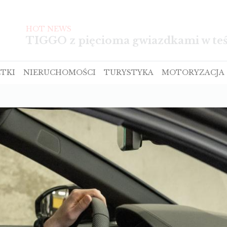
HOT NEWS
TIGGO z pięcioma gwiazdkami w te
TKI
NIERUCHOMOŚCI
TURYSTYKA
MOTORYZACJA