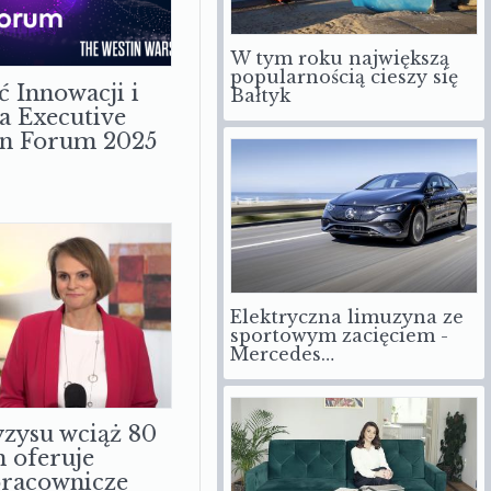
W tym roku największą
popularnością cieszy się
ć Innowacji i
Bałtyk
a Executive
on Forum 2025
Elektryczna limuzyna ze
sportowym zacięciem -
Mercedes…
zysu wciąż 80
m oferuje
pracownicze