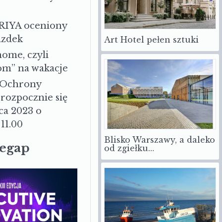
RIYA oceniony
azdek
Art Hotel pełen sztuki
ome, czyli
om” na wakacje
 Ochrony
rozpocznie się
ca 2023 o
11.00
Blisko Warszawy, a daleko
zegap
od zgiełku…