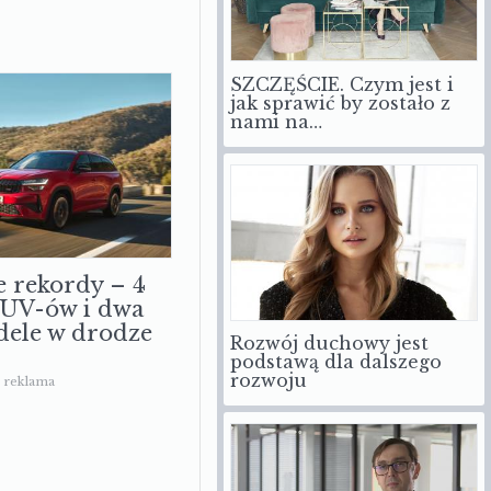
SZCZĘŚCIE. Czym jest i
jak sprawić by zostało z
nami na…
e rekordy – 4
SUV-ów i dwa
ele w drodze
Rozwój duchowy jest
podstawą dla dalszego
rozwoju
reklama