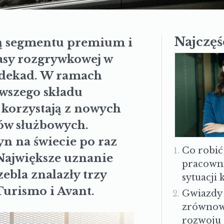
Najczęś
ą segmentu premium i
asy rozgrywkowej w
 dekad. W ramach
rwszego składu
 korzystają z nowych
ów służbowych.
n na świecie po raz
Co robić
 Największe uznanie
pracown
bla znalazły trzy
sytuacji
urismo i Avant.
Gwiazdy
zrówno
rozwoju 