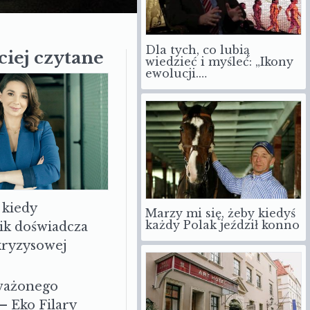
Dla tych, co lubią
ciej czytane
wiedzieć i myśleć: „Ikony
ewolucji.…
 kiedy
Marzy mi się, żeby kiedyś
każdy Polak jeździł konno
ik doświadcza
 kryzysowej
ważonego
– Eko Filary