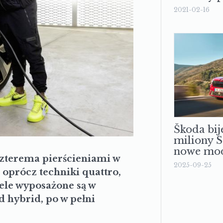
2021-02-16
Škoda bij
miliony 
nowe mod
czterema pierścieniami w
2025-09-25
oprócz techniki quattro,
ele wyposażone są w
 hybrid, po w pełni