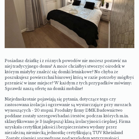
Posiadasz działkę i z różnych powodów nie możesz postawić na
niej tradycyjnego domu? A może chciałbyś stworzyć ośrodek w
którym miałyby znaleźć się domki letniskowe? No chyba że
poszukujesz powierzchni biurowej którą w razie potrzeby mógłbyś
przenieść w inne miejsce? W każdym z tych przypadków mówimy:
Sprawdź naszą ofertę na domki mobilne!
Niejednokrotnie pojawiają się pytania, dotyczące tego czy
zastosowana izolacja i ogrzewanie są wystarczające przy mrozach
wynoszących - 20 stopni. Produkty
firmy DMK Budownictwo
poddane zostały szeregowi badań i testów, podczas których m.in.
sklasyfikowano je 3 (najlepszą) klasą izolacyjności cieplnej. Firma
uzyskała certyfikat jakości i bezpieczeństwa wydany przez
niezależną niemiecką jednostkę certyfikującą TUV Rheinland
Zostały
również sprawdzone pod względem wytrzymałości