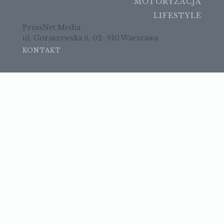
MOTORYZACJA
LIFESTYLE
PressNet Media
ul. Goraszewska 6, 02- 910 Warszawa
KONTAKT