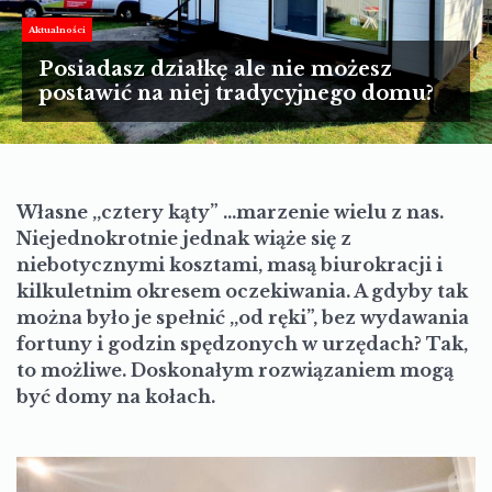
TURYSTYKA
Aktualności
MOTORYZACJA
Posiadasz działkę ale nie możesz
postawić na niej tradycyjnego domu?
LIFESTYLE
KULTURA
Własne ,,cztery kąty” …marzenie wielu z nas.
Niejednokrotnie jednak wiąże się z
niebotycznymi kosztami, masą biurokracji i
kilkuletnim okresem oczekiwania. A gdyby tak
można było je spełnić ,,od ręki”, bez wydawania
fortuny i godzin spędzonych w urzędach? Tak,
to możliwe. Doskonałym rozwiązaniem mogą
być domy na kołach.