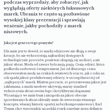
podczas wyprzedaży, aby zobaczyć, jak
wyglądają oferty niektórych luksusowych
marek. Ubrania te często są pozbawione
wysokiej klasy prezentacji i sprawiają
wrażenie, jakby pochodziły z marek
niszowych.
Jaka jest geneza tego pomysłu?
Dla mnie jest to dowód, że marki odzieżowe nie dbają o swoje
kreacje, bo nie wykorzystują najbardziej dostępnych
technologicznie procesów, ponieważ skupiają się na ilości, a nie
jakość ubrań. Moda od zawsze była moją pasją. Cenię odzież, która
podkreśla osobowość i temperament. Już od dłuższego czasu
obserwowałem modę na rynkach światowych oraz to, jak z roku na
rok spada jakość produkowanej odzieży, w szczególności tej od
,,najlepszych” marek. Miałem poczucie, że prezentowana jakość jest
zakłamana, a marki modowe ukrywają marny standard
wykończenia ubrań swoim logo i krzykliwymi sloganami.
Wzrastający we mnie bunt i niezgoda na jakość obecnie
sprzedawanych ubrań skłoniły mnie do stworzenia własnego
konceptu, własnej historii, opartej na bezkompromisowości. Karl
Tomas chce wprowadzić na polski rynek zupełnie nową definicję