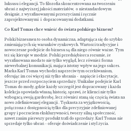
luksusu i elegancji. To filozofia skoncentrowana na tworzeniu
ubrań z najwyższej jakości materiałów, o niestandardowym
designie, z wyrafinowanymi przeszyciami i ręcznie
zaprojektowanymi i dopracowanymi dodatkami.
Co Karl Tomas chce wnieść do świata polskiego biznesu?
Polski biznesmen to osoba dynamiczna, adaptująca się do szybko
zmieniających się warunków rynkowych. Wartości tradycyjne i
nowoczesne podejście do biznesu są dla niego równie ważne. Tym
też się kieruje w modzie. Polski przedsiębiorca rozumie, że
wyrafinowana moda to nie tylko wygląd, lecz również forma
niewerbalnej komunikacji, mająca istotny wpływ na jego sukces.
Marka Karl Tomas wychodzi naprzeciw tym oczekiwaniom,
oferując im coś więcej niż tylko ubrania - napięcie i ekscytacje,
jeszcze przed rozpoczęciem sprzedaży. Unikalne podejście Karl
Tomas do mody, gdzie każdy szczegół jest dopracowany i każda
kolekcja opowiada własną historię, sprawi, że klienci nie tylko
wzbogacą swoją garderobę, lecz również staną się częścią świata na
nowo zdefiniowanej elegancji . Tęsknota za wyjątkowością,
połączona z dostępnością tylko dla precyzyjnie zdefiniowanej
grupy i poczuciem ekskluzywności, tworzy silną społeczność,
nawet zanim pierwszy produkt trafi do sprzedaży. Karl Tomas nie
sprzedaje tylko ubrań - oferuje doświadczenie i styl życia.