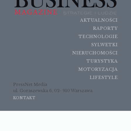
AKTUALNOŚCI
RAPORTY
TECHNOLOGIE
SYLWETKI
NIERUCHOMOŚCI
TURYSTYKA
MOTORYZACJA
LIFESTYLE
PressNet Media
ul. Goraszewska 6, 02- 910 Warszawa
KONTAKT