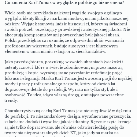
Co zmienia Karl Tomas w wyglądzie polskiego biznesmena?
Wiele osób nie przykłada należytej wagi do swojego ogólnego
wyglądu, identyfikacji z markami modowymi ani jakości noszonej
odzieży. Wyjątek stanowią ludzie biznesu i ci, którzy są świadomi
swoich potrzeb, oczekujący prawdziwej i autentycznej jakości. Nie
akceptują kompromisów ani powszechnej bylejakości ubrań.
Polski przedsiębiorca rozumie, że odpowiedni ubiór wzmacnia
profesjonalny wizerunek, buduje autorytet i jest kluczowym
elementem w umacnianiu relacji oraz sieci kontaktów.
Jako przedsiębiorca, poszukuję w swoich ubraniach świeżości i
autentyczności, które w świecie zdominowanym przez masową
produkcję i kopie, wyrażają jasne przesłanie: redefinicję pojęć
luksusu i elegancji. Marka Karl Tomas jest owocem pasji do męskiej
mody i pracy profesjonalnego zespołu, który od dwóch lat
dopracowuje detale do perfekcji. Wyraża nie tylko styl, ale i
osobowość. To idea, idąca własną drogą, omijająca powszechne
trendy.
Charakterystyczną cechą Karl Tomas jest nieustępliwość w dążeniu
do perfekcji. To niestandardowy design, wyrafinowane przeszycia,
szlachetne dodatki i wysokiej jakości tkaniny. Ręcznie szyte kreacje
są nie tylko dopracowane, ale również odzwierciedlają pasję do
tworzenia niepowtarzalnych dzieł. KT, jako jedyna marka na