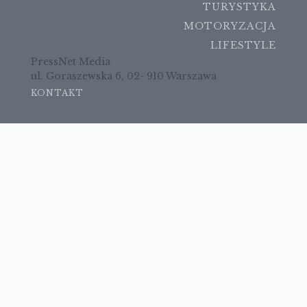
TURYSTYKA
MOTORYZACJA
LIFESTYLE
PressNet Media
ul. Goraszewska 6, 02- 910 Warszawa
KONTAKT