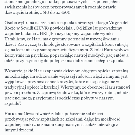
stanu emocjonalnego i funkcji poznawczych — z potencjałem
zwiększenia liczby ocen przeprowadzanych rocznie prawie
dziewięciokrotnie, z 510 do aż 4500.
Osoba wybrana na rzecznika szpitala uniwersyteckiego Virgen del
Rocío w Sewilli (HUVR) powiedziała: „Od kilku lat prowadzimy
wspólne badania z HRI-JP i uzyskujemy wspaniałe wyniki.
Ustaliliśmy, że Haru ma ogromny potencjał w uszczęśliwianiu
dzieci. Zazwyczaj technologie stosowane w szpitalach koncentrują
się na leczeniu czy samopoczuciu fizycznym. Z kolei Haru wpływa
korzystnie na psychikę, poprawiając nastrój młodych pacjentów, a
także przyczynia się do polepszenia dobrostanu całego szpitala.
Wsparcie, jakie Haru zapewnia dzieciom objętym opieką szpitalną,
umożliwiając im odczuwanie większej radości i więzi z innymi, jest
wyjątkowe i przynosi cenne korzyści, które nie są osiągalne w
tradycyjnej opiece lekarskiej. Wierzymy, że obecność Haru stanowi
pewien przełom. Za sprawą środowiska, które tworzy robot, młodzi
pacjenci mogą przyjemniej spędzić czas pobytu w naszym
szpitalu”.
Haru umożliwia również zdalne połączenie sal dzieci
przebywających w szpitalach ze szkołami, dając im możliwość
wspólnej nauki z uczniami stacjonarnymi, a także interakcji z
innymi dziećmi.