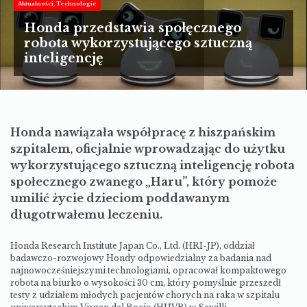
TURYSTYKA
Aktualności
Technologie
Honda przedstawia społęcznego
MOTORYZACJA
robota wykorzystującego sztuczną
inteligencję
LIFESTYLE
KULTURA
Honda nawiązała współpracę z hiszpańskim
szpitalem, oficjalnie wprowadzając do użytku
wykorzystującego sztuczną inteligencję robota
społecznego zwanego „Haru”, który pomoże
umilić życie dzieciom poddawanym
długotrwałemu leczeniu.
Honda Research Institute Japan Co., Ltd. (HRI-JP), oddział
badawczo-rozwojowy Hondy odpowiedzialny za badania nad
najnowocześniejszymi technologiami, opracował kompaktowego
robota na biurko o wysokości 30 cm, który pomyślnie przeszedł
testy z udziałem młodych pacjentów chorych na raka w szpitalu