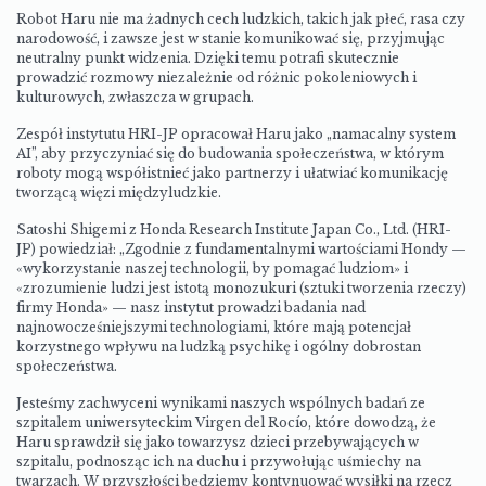
Robot Haru nie ma żadnych cech ludzkich, takich jak płeć, rasa czy
narodowość, i zawsze jest w stanie komunikować się, przyjmując
neutralny punkt widzenia. Dzięki temu potrafi skutecznie
prowadzić rozmowy niezależnie od różnic pokoleniowych i
kulturowych, zwłaszcza w grupach.
Zespół instytutu HRI-JP opracował Haru jako „namacalny system
AI”, aby przyczyniać się do budowania społeczeństwa, w którym
roboty mogą współistnieć jako partnerzy i ułatwiać komunikację
tworzącą więzi międzyludzkie.
Satoshi Shigemi z Honda Research Institute Japan Co., Ltd. (HRI-
JP) powiedział: „Zgodnie z fundamentalnymi wartościami Hondy —
«wykorzystanie naszej technologii, by pomagać ludziom» i
«zrozumienie ludzi jest istotą monozukuri (sztuki tworzenia rzeczy)
firmy Honda» — nasz instytut prowadzi badania nad
najnowocześniejszymi technologiami, które mają potencjał
korzystnego wpływu na ludzką psychikę i ogólny dobrostan
społeczeństwa.
Jesteśmy zachwyceni wynikami naszych wspólnych badań ze
szpitalem uniwersyteckim Virgen del Rocío, które dowodzą, że
Haru sprawdził się jako towarzysz dzieci przebywających w
szpitalu, podnosząc ich na duchu i przywołując uśmiechy na
twarzach. W przyszłości będziemy kontynuować wysiłki na rzecz