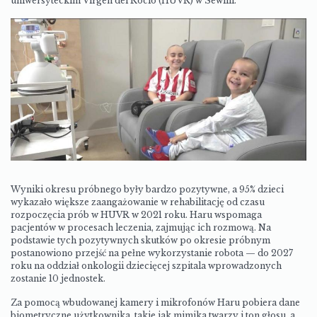
uniwersyteckim Virgen del Rocío (HUVR) w Sewilli.
Wyniki okresu próbnego były bardzo pozytywne, a 95% dzieci
wykazało większe zaangażowanie w rehabilitację od czasu
rozpoczęcia prób w HUVR w 2021 roku. Haru wspomaga
pacjentów w procesach leczenia, zajmując ich rozmową. Na
podstawie tych pozytywnych skutków po okresie próbnym
postanowiono przejść na pełne wykorzystanie robota — do 2027
roku na oddział onkologii dziecięcej szpitala wprowadzonych
zostanie 10 jednostek.
Za pomocą wbudowanej kamery i mikrofonów Haru pobiera dane
biometryczne użytkownika, takie jak mimika twarzy i ton głosu, a